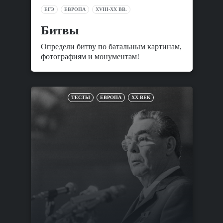
ЕГЭ
ЕВРОПА
XVIII-XX ВВ.
Битвы
Определи битву по батальным картинам,
фотографиям и монументам!
ТЕСТЫ
ЕВРОПА
XX ВЕК