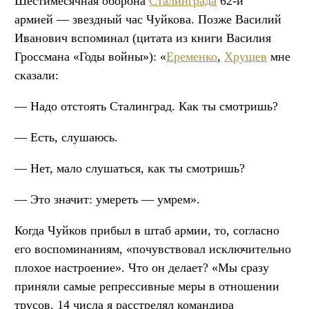
Шестимесячная оборона
Сталинграда
62-й
армией — звездный час Чуйкова. Позже Василий
Иванович вспоминал (цитата из книги Василия
Гроссмана «Годы войны»): «
Еременко
,
Хрущев
мне
сказали:
— Надо отстоять Сталинград. Как ты смотришь?
— Есть, слушаюсь.
— Нет, мало слушаться, как ты смотришь?
— Это значит: умереть — умрем».
Когда Чуйков прибыл в штаб армии, то, согласно
его воспоминаниям, «почувствовал исключительно
плохое настроение». Что он делает? «Мы сразу
приняли самые репрессивные меры в отношении
трусов. 14 числа я расстрелял командира