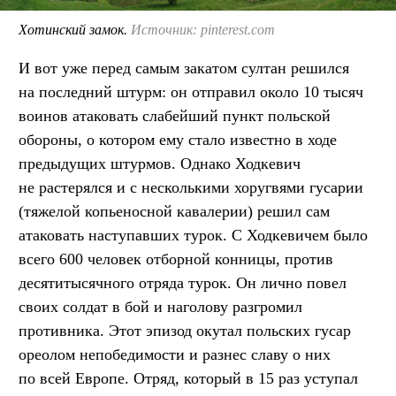
Хотинский замок.
Источник: pinterest.com
И вот уже перед самым закатом султан решился
на последний штурм: он отправил около 10 тысяч
воинов атаковать слабейший пункт польской
обороны, о котором ему стало известно в ходе
предыдущих штурмов. Однако Ходкевич
не растерялся и с несколькими хоругвями гусарии
(тяжелой копьеносной кавалерии) решил сам
атаковать наступавших турок. С Ходкевичем было
всего 600 человек отборной конницы, против
десятитысячного отряда турок. Он лично повел
своих солдат в бой и наголову разгромил
противника. Этот эпизод окутал польских гусар
ореолом непобедимости и разнес славу о них
по всей Европе. Отряд, который в 15 раз уступал