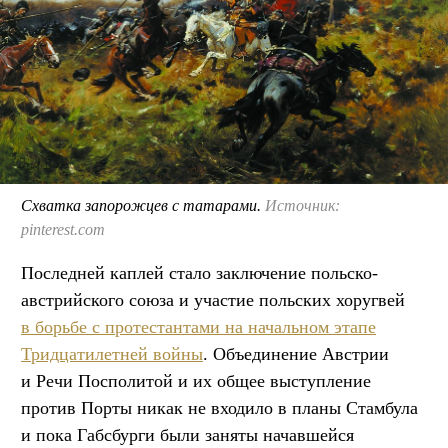
Схватка запорожцев с татарами.
Источник:
pinterest.com
Последней каплей стало заключение польско-
австрийского союза и участие польских хоругвей
в борьбе с протестантами на начальном этапе
Тридцатилетней войны
. Объединение Австрии
и Речи Посполитой и их общее выступление
против Порты никак не входило в планы Стамбула
и пока Габсбурги были заняты начавшейся