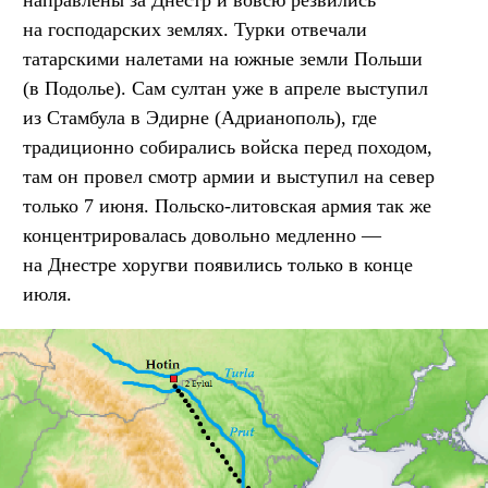
направлены за Днестр и вовсю резвились
на господарских землях. Турки отвечали
татарскими налетами на южные земли Польши
(в Подолье). Сам султан уже в апреле выступил
из Стамбула в Эдирне (Адрианополь), где
традиционно собирались войска перед походом,
там он провел смотр армии и выступил на север
только 7 июня. Польско-литовская армия так же
концентрировалась довольно медленно —
на Днестре хоругви появились только в конце
июля.