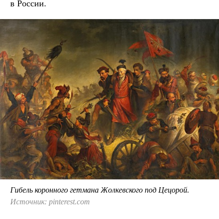
в России.
Гибель коронного гетмана Жолкевского под Цецорой.
Источник: pinterest.com