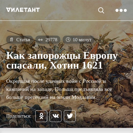
📄
Статья
👀
29778
🕓
10 минут
Как запорожцы Европу
спасали, Хотин 1621
Окрепшая после удачных войн с Россией и
кампаний на западе, Польша предъявляла все
больше претензий на земли Молдавии.
Поделиться: