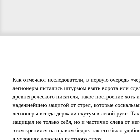
Как отмечают исследователи, в первую очередь «чер
легионеры пытались штурмом взять ворота или сдел
древнегреческого писателя, такое построение хоть и п
надеж­ней­шею защи­той от стрел, кото­рые соскаль­з
легионеры всегда держали скутум в левой руке. Та
защищал не только себя, но и частично слева от не
этом крепился на правом бедре: так его было удобн
в условиях довольно плотного строя.