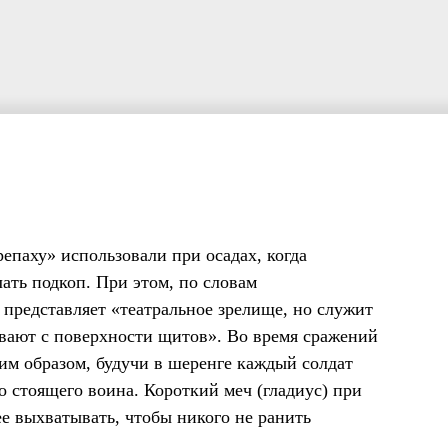
епаху» использовали при осадах, когда
ать подкоп. При этом, по словам
редставляет «теат­раль­ное зре­ли­ще, но слу­жит
ы­ва­ют с поверх­но­сти щитов». Во время сражений
ким образом, будучи в шеренге каждый солдат
го стоящего воина. Короткий меч (гладиус) при
ее выхватывать, чтобы никого не ранить