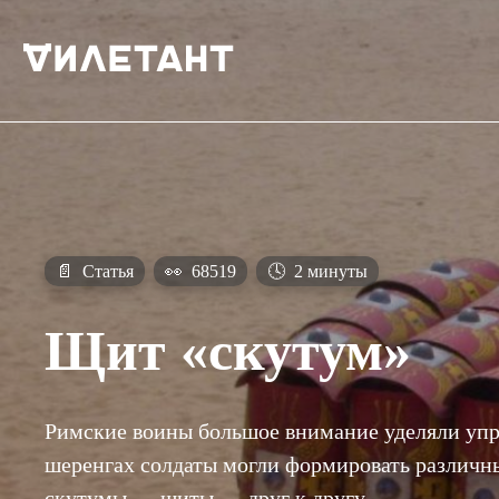
📄
Статья
👀
68519
🕓
2 минуты
Щит «скутум»
Римские воины большое внимание уделяли уп
шеренгах солдаты могли формировать различн
скутумы — щиты — друг к другу.