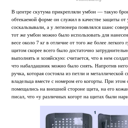
В центре скутума прикрепляли умбон — такую бро
обтекаемой форме он служил в качестве защиты от 
соскальзывали, а у легионера появлялся шанс сове
тот же умбон можно было использовать для нанесе
весе около 7 кг в отличие от того же более легкого
щитом скорее всего было достаточно затруднитель
выполнять и хозяйскую: считается, что в нем солда
что набалдашник можно было снять. Напротив него
ручка, которая состояла из петли и металлической с
владельца вместе с номером его когорты. При этом
помещались на внешней стороне щита, на его кожа
писал, что «у различных когорт на щитах были нар