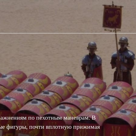
ражнениям по пехотным маневрам. В
ые фигуры, почти вплотную прижимая