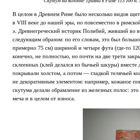
Скутум на колонне Траяна в Риме 113 год н. 
В целом в Древнем Риме было несколько видов щит
в VIII веке до нашей эры, но повсеместно в римской
э. Древнегреческий историк Полибий, живший во в
следующим образом: по его словам, это был большо
примерно 75 см) шириной и четыре фута (где-то 120
конечно, не полностью, но почти на две трети закры
склеенных (клей делался из бычьей шкуры) вместе
покрывали холстом, а потом — гладкой телячьей ко
не декоративным элементом: например, кожаное по
скутума делали обрамление из железных полос: эт
меча и в целом от износа.