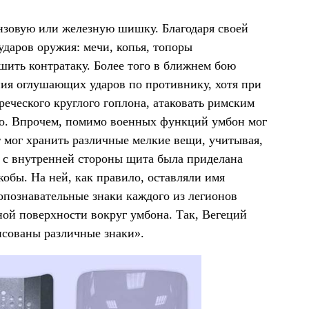
нзовую или железную шишку. Благодаря своей
ударов оружия: мечи, копья, топоры
ршить контратаку. Более того в ближнем бою
ния оглушающих ударов по противнику, хотя при
 греческого круглого гоплона, атаковать римским
но. Впрочем, помимо военных функций умбон мог
т мог хранить различные мелкие вещи, учитывая,
 с внутренней стороны щита была приделана
кобы. На ней, как правило, оставляли имя
 опознавательные знаки каждого из легионов
ной поверхности вокруг умбона. Так, Вегеций
исованы различные знаки».