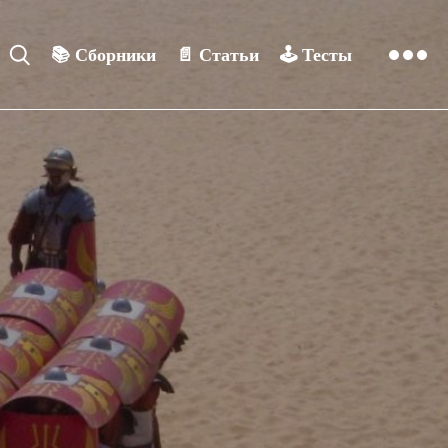
📚
Сборники
📄
Статьи
🕹️
Тесты