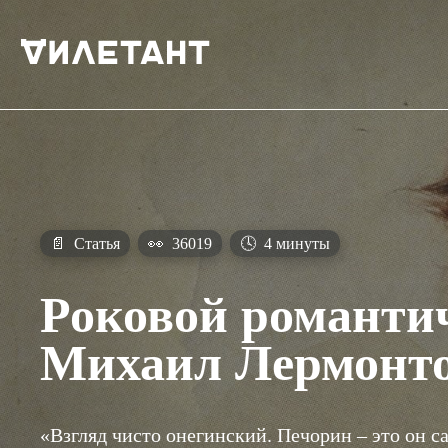
📄
Статья
👀
36019
🕓
4 минуты
Роковой романти
Михаил Лермонт
«Взгляд чисто онегинский. Печорин – это он са