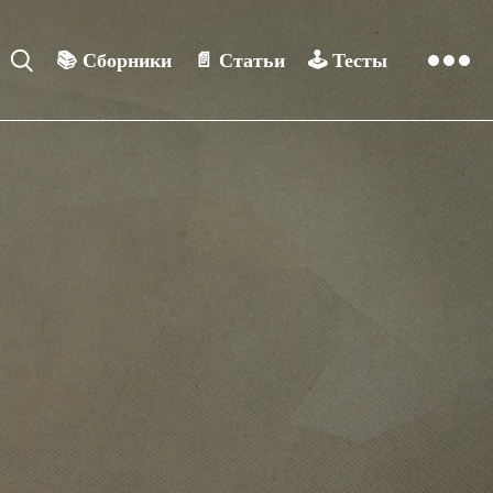
📚
Сборники
📄
Статьи
🕹️
Тесты