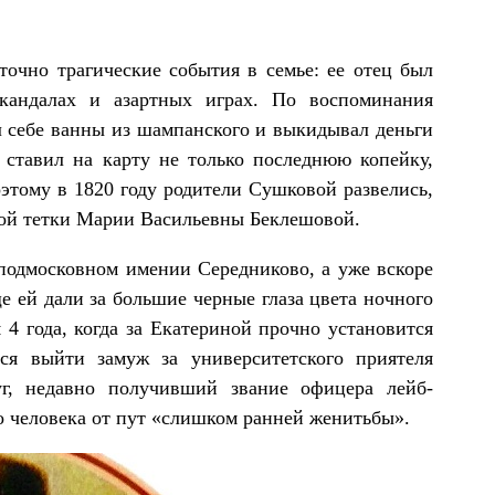
точно трагические события в семье: ее отец был
кандалах и азартных играх. По воспоминания
ал себе ванны из шампанского и выкидывал деньги
 ставил на карту не только последнюю копейку,
оэтому в 1820 году родители Сушковой развелись,
атой тетки Марии Васильевны Беклешовой.
подмосковном имении Середниково, а уже вскоре
ще ей дали за большие черные глаза цвета ночного
 4 года, когда за Екатериной прочно установится
тся выйти замуж за университетского приятеля
уг, недавно получивший звание офицера лейб-
о человека от пут «слишком ранней женитьбы».