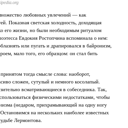
pedia.org
 множество любовных увлечений — как
й. Показная светская холодность, доходящая
ько его жизни, но были необходимым ритуалом
оэтесса Евдокия Ростопчина вспоминала о нем:
блазнять или пугать и драпировался в байронизм,
роем, мало того, его образцом: он стал бить
принятом тогда смысле слова: наоборот,
асиво сложен, сутулый и немного косолапый.
зительно всматривающиеся в собеседника. Так,
оспользоваться физическими недостатками, чтобы
онизма (недаром, прихрамывающий на одну ногу
Остановимся на нескольких наиболее известных
удьбе Лермонтова.