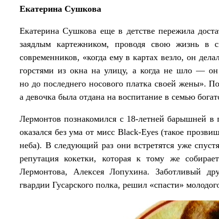
Екатерина Сушкова
Екатерина Сушкова еще в детстве пережила доста
заядлым картежником, проводя свою жизнь в с
современников, «когда ему в картах везло, он дел
горстями из окна на улицу, а когда не шло — он
но до последнего носового платка своей жены». П
а девочка была отдана на воспитание в семью бог
Лермонтов познакомился с 18-летней барышней в 
оказался без ума от мисс Black-Eyes (такое прозви
неба). В следующий раз они встретятся уже спустя
репутация кокетки, которая к тому же собирае
Лермонтова, Алексея Лопухина. Заботливый др
гвардии Гусарского полка, решил «спасти» молодог