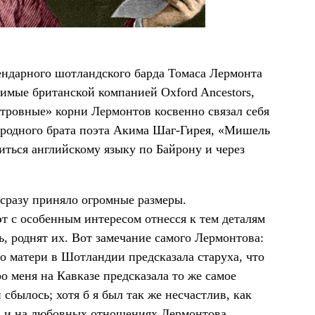
ендарного шотландского барда Томаса Лермонта
димые британской компанией Oxford Ancestors,
островные» корни Лермонтов косвенно связал себя
юродного брата поэта Акима Шаг-Гирея, «Мишель
иться английскому языку по Байрону и через
сразу приняло огромные размеры.
т с особенным интересом отнесся к тем деталям
ь, роднят их. Вот замечание самого Лермонтова:
о матери в Шотландии предсказала старуха, что
ро меня на Кавказе предсказала то же самое
сбылось; хотя б я был так же несчастлив, как
сь и на любовных отношениях Лермонтова,