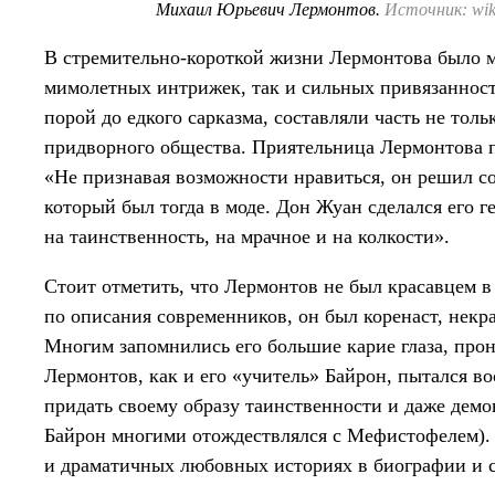
Михаил Юрьевич Лермонтов.
Источник: wiki
В стремительно-короткой жизни Лермонтова было
мимолетных интрижек, так и сильных привязанносте
порой до едкого сарказма, составляли часть не тол
придворного общества. Приятельница Лермонтова п
«Не признавая возможности нравиться, он решил со
который был тогда в моде. Дон Жуан сделался его ге
на таинственность, на мрачное и на колкости».
Стоит отметить, что Лермонтов не был красавцем в 
по описания современников, он был коренаст, некр
Многим запомнились его большие карие глаза, прон
Лермонтов, как и его «учитель» Байрон, пытался в
придать своему образу таинственности и даже дем
Байрон многими отождествлялся с Мефистофелем). 
и драматичных любовных историях в биографии и с