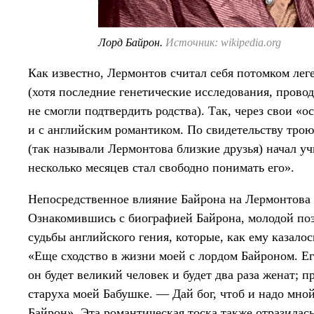
Лорд Байрон.
Источник: wikipedia.org
Как известно, Лермонтов считал себя потомком лег
(хотя последние генетические исследования, прово
не смогли подтвердить родства). Так, через свои «
и с английским романтиком. По свидетельству тро
(так называли Лермонтова близкие друзья) начал уч
несколько месяцев стал свободно понимать его».
Непосредственное влияние Байрона на Лермонтова 
Ознакомившись с биографией Байрона, молодой поэ
судьбы английского гения, которые, как ему казалос
«Еще сходство в жизни моей с лордом Байроном. Ег
он будет великий человек и будет два раза женат; п
старуха моей Бабушке. — Дай бог, чтоб и надо мной 
Байрон». Эта романтическая тоска также отразила