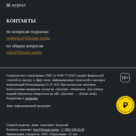
📖 журнал
КОНТАКТЫ
по вопросам подписки
podpiska@diletant.media
по общим вопросам
info@diletant.media
Свидетельство о регистрации СМИ Эл №ФС77-62623 выдано федеральной
16+
службой по надзору в сфере связи, информационных технологий и массовых
коммуникаций (Роскомнадзор) 31.07.2015 При полном или частичном
использовании материалов ссылка на «Дилетант» обязательна. Для сетевых
изданий обязательна гиперссылка на сайт «Дилетант» — diletant.media.
Разработано в
notamedia
Знакс информационной продукции:
Главный редактор: Денис Алексеевич Загорский
Контакты редакции:
boss@diletant.media
,
+7 (985) 649-33-46
Наименование учредителя: ООО «Образование - 21 век»