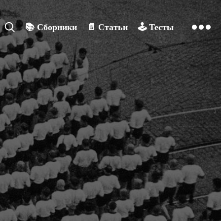
📚
Сборники
📄
Статьи
🕹️
Тесты