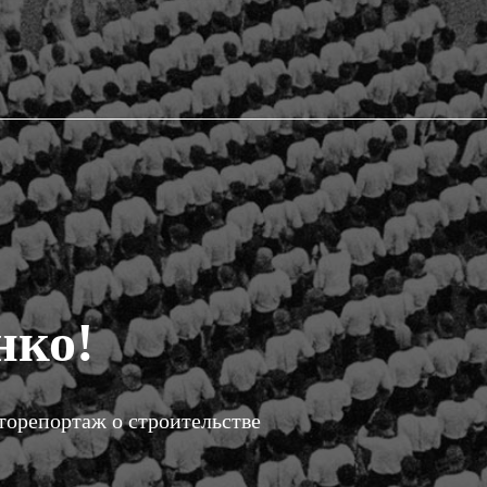
нко!
торепортаж о строительстве