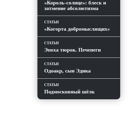
«Король-солнце»: блеск и
затмение абсолютизма
СТАТЬИ
«Когорта добромыслящих»
СТАТЬИ
Эпоха тюрок. Печенеги
СТАТЬИ
Одоакр, сын Эдика
СТАТЬИ
Подмосковный шёлк