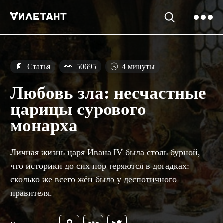
📄
Статья
👀
50695
🕓
4 минуты
Любовь зла: несчастные
царицы сурового
монарха
Личная жизнь царя Ивана IV была столь бурной,
что историки до сих пор теряются в догадках:
сколько же всего жён было у деспотичного
правителя.