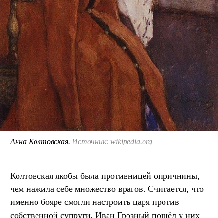
Анна Колтовская.
Источник: wikipedia.org
Колтовская якобы была противницей опричнины,
чем нажила себе множество врагов. Считается, что
именно бояре смогли настроить царя против
собственной супруги. Иван Грозный пошёл у них