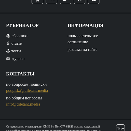
РУБРИКАТОР
ИНФОРМАЦИЯ
📚 сборники
пользовательское
соглашение
📄 статьи
реклама на сайте
🕹️ тесты
📖 журнал
КОНТАКТЫ
по вопросам подписки
podpiska@diletant.media
по общим вопросам
info@diletant.media
Свидетельство о регистрации СМИ Эл №ФС77-62623 выдано федеральной
16+
службой по надзору в сфере связи, информационных технологий и массовых