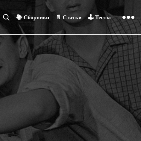
📚
Сборники
📄
Статьи
🕹️
Тесты