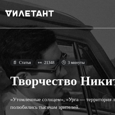
📄
Статья
👀
21348
🕓
3 минуты
Творчество Ники
«Утомленные солнцем», «Урга — территория 
полюбились тысячам зрителей.