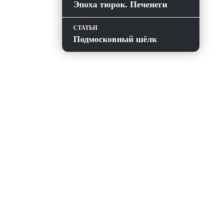
Эпоха тюрок. Печенеги
СТАТЬИ
Подмосковный шёлк