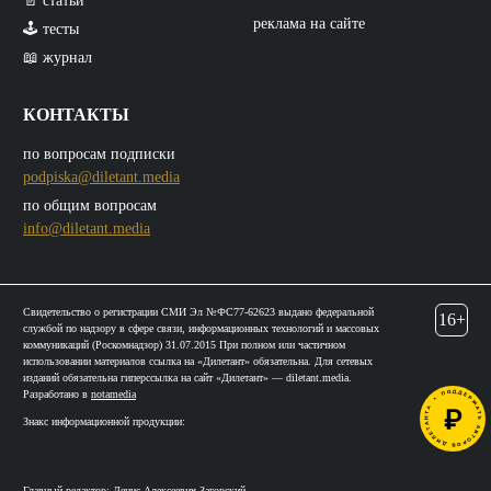
📄 статьи
реклама на сайте
🕹️ тесты
📖 журнал
КОНТАКТЫ
по вопросам подписки
podpiska@diletant.media
по общим вопросам
info@diletant.media
Свидетельство о регистрации СМИ Эл №ФС77-62623 выдано федеральной
16+
службой по надзору в сфере связи, информационных технологий и массовых
коммуникаций (Роскомнадзор) 31.07.2015 При полном или частичном
использовании материалов ссылка на «Дилетант» обязательна. Для сетевых
изданий обязательна гиперссылка на сайт «Дилетант» — diletant.media.
Разработано в
notamedia
Знакс информационной продукции:
Главный редактор: Денис Алексеевич Загорский