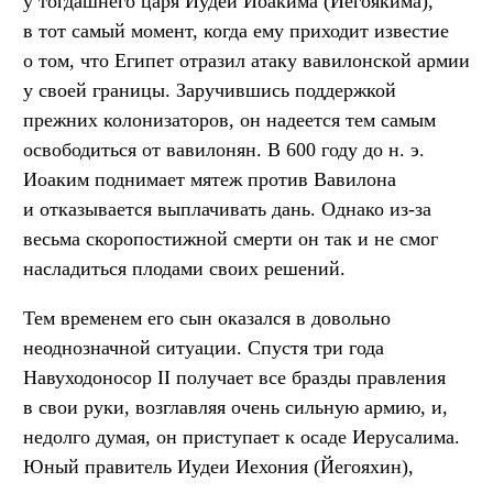
у тогдашнего царя Иудеи Иоакима (Иегоякима),
в тот самый момент, когда ему приходит известие
о том, что Египет отразил атаку вавилонской армии
у своей границы. Заручившись поддержкой
прежних колонизаторов, он надеется тем самым
освободиться от вавилонян. В 600 году до н. э.
Иоаким поднимает мятеж против Вавилона
и отказывается выплачивать дань. Однако из-за
весьма скоропостижной смерти он так и не смог
насладиться плодами своих решений.
Тем временем его сын оказался в довольно
неоднозначной ситуации. Спустя три года
Навуходоносор II получает все бразды правления
в свои руки, возглавляя очень сильную армию, и,
недолго думая, он приступает к осаде Иерусалима.
Юный правитель Иудеи Иехония (Йегояхин),