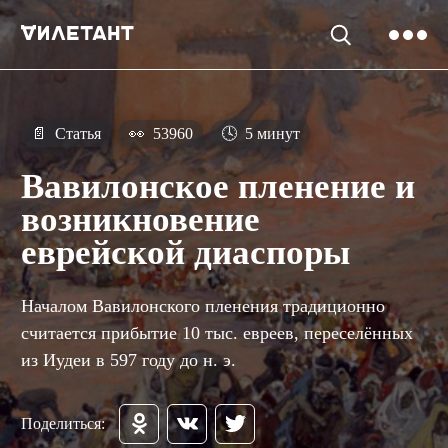
📄
Статья
👀
53960
🕓
5 минут
Вавилонское пленение и
возникновение
еврейской диаспоры
Началом Вавилонского пленения традиционно
считается прибытие 10 тыс. евреев, переселённых
из Иудеи в 597 году до н. э.
Поделиться: