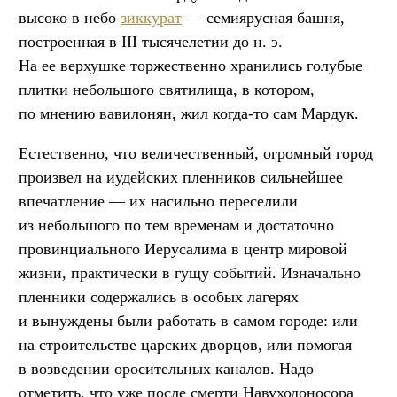
высоко в небо
зиккурат
— семиярусная башня,
построенная в III тысячелетии до н. э.
На ее верхушке торжественно хранились голубые
плитки небольшого святилища, в котором,
по мнению вавилонян, жил когда-то сам Мардук.
Естественно, что величественный, огромный город
произвел на иудейских пленников сильнейшее
впечатление — их насильно переселили
из небольшого по тем временам и достаточно
провинциального Иерусалима в центр мировой
жизни, практически в гущу событий. Изначально
пленники содержались в особых лагерях
и вынуждены были работать в самом городе: или
на строительстве царских дворцов, или помогая
в возведении оросительных каналов. Надо
отметить, что уже после смерти Навуходоносора