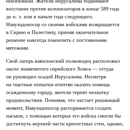
неизбежной. Жители Иерусалима поднимают
восстание против колонизаторов в конце 589 года
до н. э. или в начале года следующего.
Навуходоносор со своими войсками возвращается
в Сирию и Палестину, приняв окончательное
решение навсегда покончить с постоянными
мятежами.
Свой лагерь вавилонский полководец расположил
около знаменитого сирийского Хомса — оттуда
он руководил осадой Иерусалима. Несмотря
на тщетные попытки египтян оказать помощь
осажденному городу, жители терпят нехватку
продовольствия. Понимая, что настает решающий
момент, Навуходоносор распоряжается создать
насыпи, с помощью которых его войска смогли бы
достигнуть верхней части крепостных стен, однако,