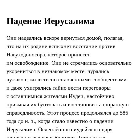
Падение Иерусалима
Они надеялись вскоре вернуться домой, полагая,
что на их родине вспыхнет восстание против
Навуходоносора, которое принесет
им освобождение. Они не стремились основательно
укорениться в незнакомом месте, чурались
чужаков, жили тесно сплочёнными сообществами
и даже ухитрялись тайно вести переговоры
с оставшимися жителями Иудеи, настойчиво
призывая их бунтовать и восстановить попранную
справедливость. Этот процесс продолжался до 586
года до н. э., когда стало известно о падении
Иерусалима. Ослеплённого иудейского царя
привели в оковах в Вавилон. Тогда стало