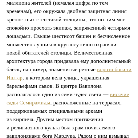
миллиона жителей (немалая цифра по тем
временам), его окружала двойная защитная линия
крепостных стен такой толщины, что по ним мог
спокойно проехать экипаж, запряженный четырьмя
лошадьми. Свыше шестисот башен и бесчисленное
множество лучников круглосуточно охраняли
покой обитателей столицы. Величественная
архитектура города придавала ему дополнительный
блеск, например, знаменитые резные
ворота богини
Иштар
, к которым вела улица, украшенная
барельефами львов. В центре Вавилона
располагалось одно из семи чудес света —
висячие
сады Семирамиды
, расположенные на террасах,
поддерживаемых специальными арками
из кирпича. Другим местом притяжения
и религиозного культа был храм почитаемого
вавилонянами бога Мардука. Рядом с ним взмывал