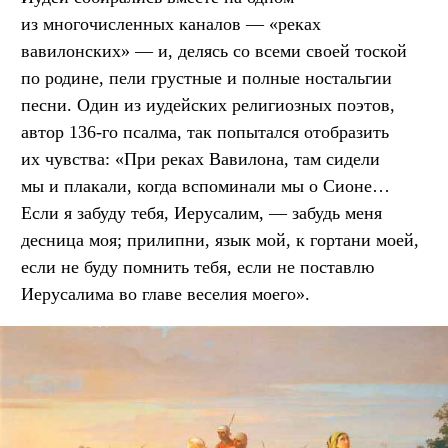
из многочисленных каналов — «реках
вавилонских» — и, делясь со всеми своей тоской
по родине, пели грустные и полные ностальгии
песни. Один из иудейских религиозных поэтов,
автор 136-го псалма, так попытался отобразить
их чувства: «При реках Вавилона, там сидели
мы и плакали, когда вспоминали мы о Сионе…
Если я забуду тебя, Иерусалим, — забудь меня
десница моя; прилипни, язык мой, к гортани моей,
если не буду помнить тебя, если не поставлю
Иерусалима во главе веселия моего».