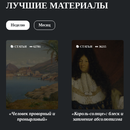
ЛУЧШИЕ МАТЕРИАЛЫ
Неделю
Месяц
📚
СТАТЬИ
👀
62781
📚
СТАТЬИ
👀
36215
«Человек проворный и
«Король-солнце»: блеск и
пронырливый»
затмение абсолютизма