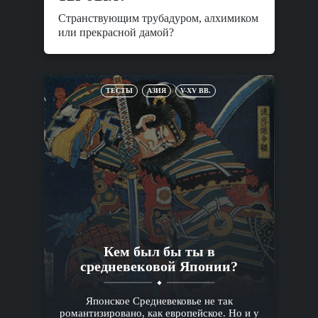
Странствующим трубадуром, алхимиком
или прекрасной дамой?
ТЕСТЫ
АЗИЯ
V-XV ВВ.
Кем был бы ты в
средневековой Японии?
Японское Средневековье не так
романтизировано, как европейское. Но и у