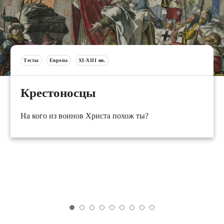
Тесты
Европа
XI-XIII вв.
Крестоносцы
На кого из воинов Христа похож ты?