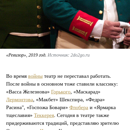
«Ревизор», 2019 год.
Источник: 2do2go.ru
Во время
войны
театр не переставал работать.
После войны в основном тоже ставили классику:
«Васса Железнова»
Горького
, «Маскарад»
Лермонтова
, «Макбет» Шекспира, «Федра»
Расина", «Госпожа Бовари»
Флобера
и «Ярмарка
тщеславия»
Теккерея
. Сегодня в театре также
придерживаются традиций, представляю зрителю