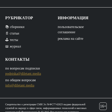
РУБРИКАТОР
ИНФОРМАЦИЯ
📚 сборники
пользовательское
соглашение
📄 статьи
реклама на сайте
🕹️ тесты
📖 журнал
КОНТАКТЫ
по вопросам подписки
podpiska@diletant.media
по общим вопросам
info@diletant.media
Свидетельство о регистрации СМИ Эл №ФС77-62623 выдано федеральной
16+
службой по надзору в сфере связи, информационных технологий и массовых
коммуникаций (Роскомнадзор) 31.07.2015 При полном или частичном