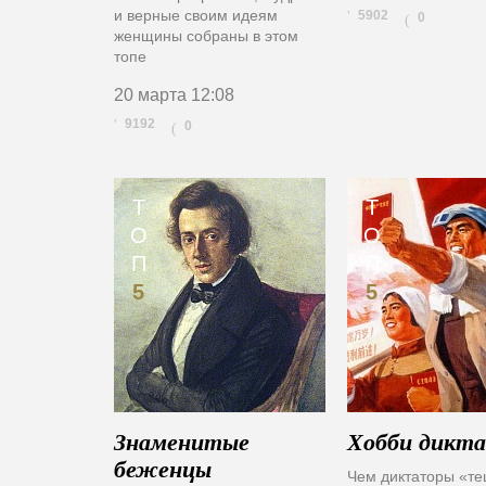
и верные своим идеям
5902
0
(
женщины собраны в этом
топе
20 марта
12:08
9192
0
(
Т
Т
О
О
П
П
5
5
Знаменитые
Хобби дикт
беженцы
Чем диктаторы «те