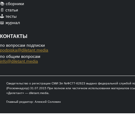
📚 сборники
📄 статьи
🕹️ тесты
📖 журнал
КОНТАКТЫ
по вопросам подписки
podpiska@diletant.media
по общим вопросам
info@diletant.media
Свидетельство о регистрации СМИ Эл №ФС77-62623 выдано федеральной службой по 
(Роскомнадзор) 31.07.2015 При полном или частичном использовании материалов ссы
«Дилетант» — diletant.media.
Главный редактор: Алексей Соломин