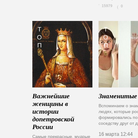
15979
0
(
Т
Т
О
О
П
П
5
5
Важнейшие
Знаменитые 
женщины в
Вспоминаем о зна
истории
людях, которые ро
формировались по
допетровской
соседству друг от 
России
16 марта
12:44
Самые прекрасные, мудрые