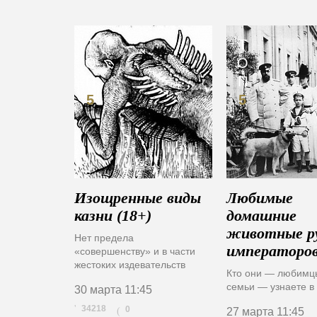
Т
Т
О
О
П
П
5
5
Изощренные виды
Любимые
казни (18+)
домашние
животные р
Нет предела
императоро
«совершенству» и в части
жестоких издевательств
Кто они — любимц
семьи — узнаете в
30 марта
11:45
34218
0
(
27 марта
11:45