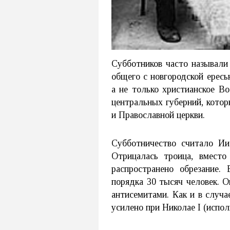
Субботников часто называли
общего с новгородской ересь
а не только христианское Во
центральных губерний, котор
и Православной церкви.
Субботничество считало Ии
Отрицалась троица, вместо
распространено обрезание.
порядка 30 тысяч человек. 
антисемитами. Как и в случа
усилено при Николае I (испо