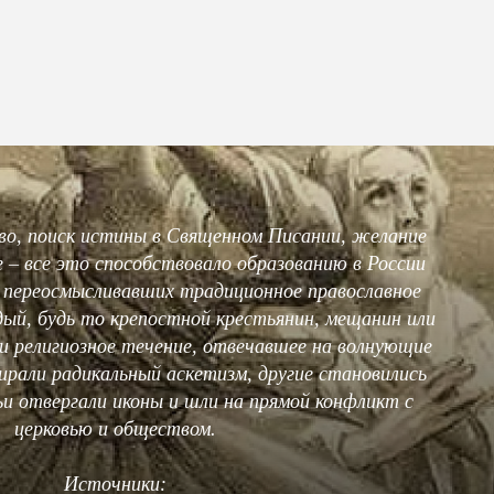
во, поиск истины в Священном Писании, желание
– все это способствовало образованию в России
 переосмысливавших традиционное православное
дый, будь то крепостной крестьянин, мещанин или
и религиозное течение, отвечавшее на волнующие
ирали радикальный аскетизм, другие становились
 отвергали иконы и шли на прямой конфликт с
церковью и обществом.
Источники: