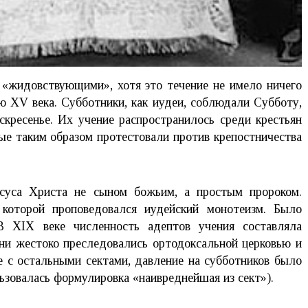
 «жидовствующими», хотя это течение не имело ничего
ю XV века. Субботники, как иудеи, соблюдали Субботу,
скресенье. Их учение распространилось среди крестьян
ые таким образом протестовали против крепостничества
суса Христа не сыном божьим, а простым пророком.
 которой проповедовался иудейский монотеизм. Было
 В XIX веке численность адептов учения составляла
Они жестоко преследовались ортодоксальной церковью и
е с остальными сектами, давление на субботников было
льзовалась формулировка «наивреднейшая из сект»).