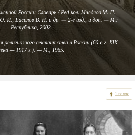
менной России: Словарь / Ред-кол. Мчедлов М. П.
Ю. И., Басилов В. Н. и др. — 2-е изд., и доп. — М.:
Республика, 2002.
я религиозного сектантства в России (60-е г. XIX
века — 1917 г.). — М., 1965.
1 голос