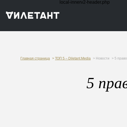
local-innerv2-header.php
Главная страница
>
ТОП 5 – Diletant.Media
> Новости
> 5 прав
5 пра