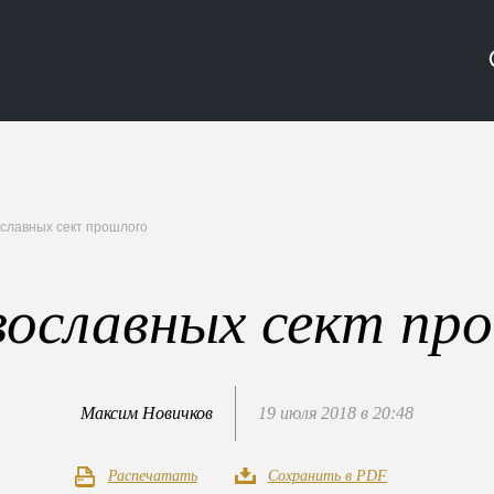
ославных сект прошлого
вославных сект пр
Максим Новичков
19 июля 2018 в 20:48
Распечатать
Сохранить в PDF