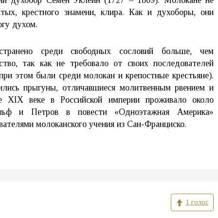
ий духобор Семен Уклеин (1727 – 1809). Молокане не
вятых, крестного знамени, клира. Как и духоборы, они
огу духом.
странено среди свободных сословий больше, чем
ство, так как не требовало от своих последователей
при этом были среди молокан и крепостные крестьяне).
ились прыгуны, отличавшиеся молитвенным рвением и
це XIX веке в Российской империи проживало около
льф и Петров в повести «Одноэтажная Америка»
вателями молоканского учения из Сан-Франциско.
1 голос