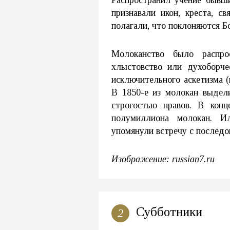
Распространил учение бывш
признавали икон, креста, с
полагали, что поклоняются Б
Молоканство было распро
хлыстовство или духоборче
исключительного аскетизма (
В 1850-е из молокан выдел
строгостью нравов. В кон
полумиллиона молокан. И
упомянули встречу с последо
Изображение: russian7.ru
Субботники
2