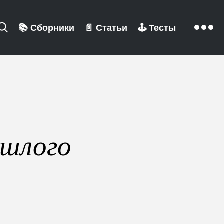
📚
Сборники
📄
Статьи
🕹️
Тесты
ошлого