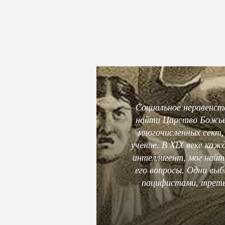
Социальное неравенст
найти Царство Божье 
многочисленных сект,
учение. В XIX веке каж
интеллигент, мог найт
его вопросы. Одни выб
пацифистами, третьи