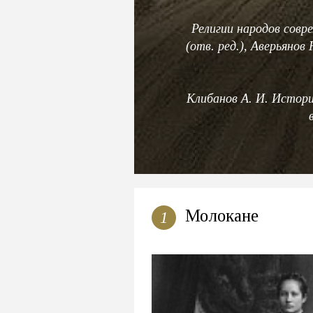
Религии народов совре
(отв. ред.), Аверьянов 
Клибанов А. И. Истори
Молокане
1