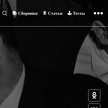
📚
Сборники
📄
Статьи
🕹️
Тесты