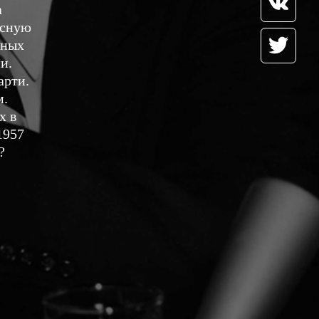
а
асную
чных
и.
арти.
м.
х в
1957
?