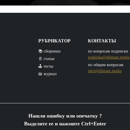
РУБРИКАТОР
КОНТАКТЫ
📚 сборники
по вопросам подписки
podpiska@diletant.media
📄 статьи
по общим вопросам
🕹️ тесты
info@diletant.media
📖 журнал
Нашли ошибку или опечатку ?
Выделите ее и нажмите Ctrl+Enter