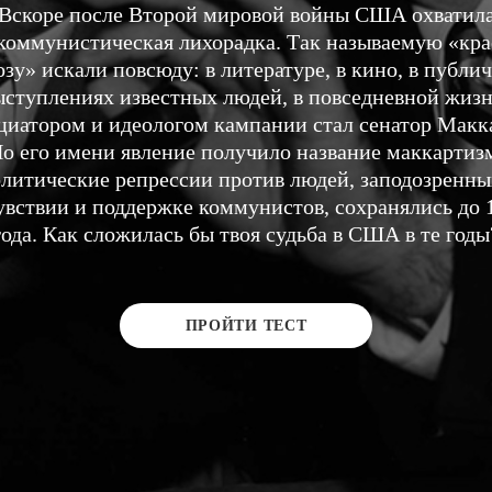
Вскоре после Второй мировой войны США охватил
коммунистическая лихорадка. Так называемую «кр
озу» искали повсюду: в литературе, в кино, в публи
ыступлениях известных людей, в повседневной жизн
иатором и идеологом кампании стал сенатор Макк
о его имени явление получило название маккартиз
литические репрессии против людей, заподозренны
увствии и поддержке коммунистов, сохранялись до 
года. Как сложилась бы твоя судьба в США в те годы
ПРОЙТИ ТЕСТ