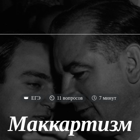
👑
ЕГЭ
⏲
11 вопросов
🕓
7 минут
Маккартизм