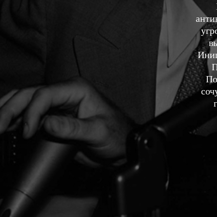
анти
угр
в
Иниц
П
По
соч