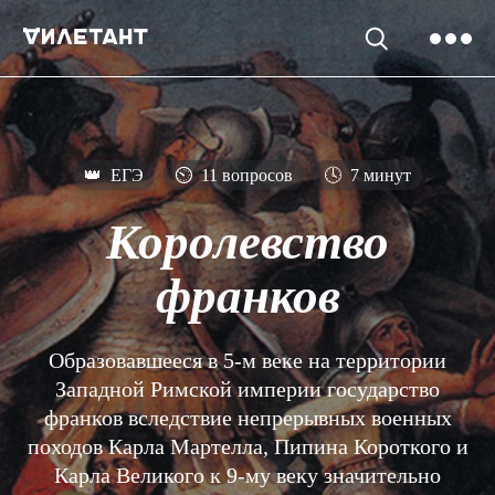
👑
ЕГЭ
⏲
11 вопросов
🕓
7 минут
Королевство
франков
Образовавшееся в 5-м веке на территории
Западной Римской империи государство
франков вследствие непрерывных военных
походов Карла Мартелла, Пипина Короткого и
Карла Великого к 9-му веку значительно