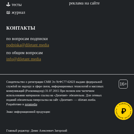
реклама на сайте
🕹️ тесты
📖 журнал
КОНТАКТЫ
по вопросам подписки
podpiska@diletant.media
по общим вопросам
info@diletant.media
Свидетельство о регистрации СМИ Эл №ФС77-62623 выдано федеральной
16+
службой по надзору в сфере связи, информационных технологий и массовых
коммуникаций (Роскомнадзор) 31.07.2015 При полном или частичном
использовании материалов ссылка на «Дилетант» обязательна. Для сетевых
изданий обязательна гиперссылка на сайт «Дилетант» — diletant.media.
Разработано в
notamedia
Знакс информационной продукции:
Главный редактор: Денис Алексеевич Загорский