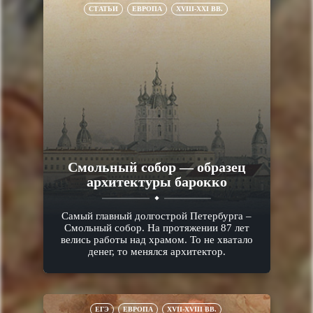
СТАТЬИ
ЕВРОПА
XVIII-XXI ВВ.
Смольный собор — образец
архитектуры барокко
Самый главный долгострой Петербурга –
Смольный собор. На протяжении 87 лет
велись работы над храмом. То не хватало
денег, то менялся архитектор.
ЕГЭ
ЕВРОПА
XVII-XVIII ВВ.