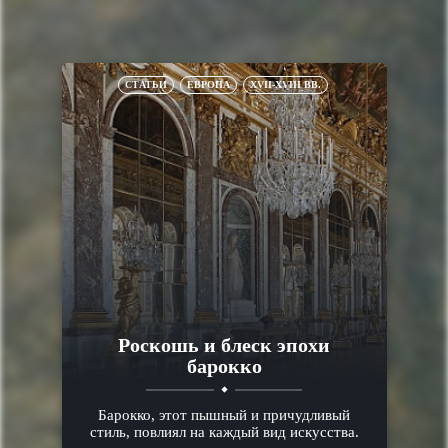
СТАТЬИ
ЕВРОПА
XVII-XVIII ВВ.
Роскошь и блеск эпохи
барокко
Барокко, этот пышный и причудливый
стиль, повлиял на каждый вид искусства.