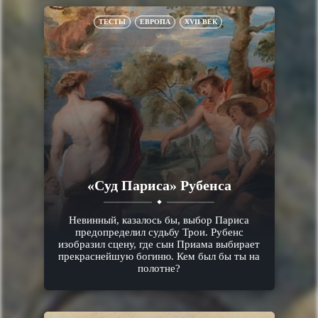
ТЕСТЫ
ЕВРОПА
XVII ВЕК
«Суд Париса» Рубенса
Невинный, казалось бы, выбор Париса
предопределил судьбу Трои. Рубенс
изобразил сцену, где сын Приама выбирает
прекраснейшую богиню. Кем был бы ты на
полотне?