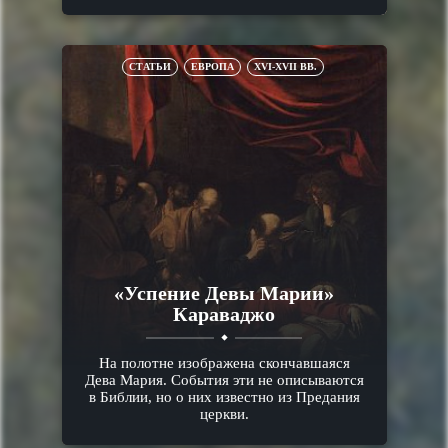
СТАТЬИ
ЕВРОПА
XVI-XVII ВВ.
«Успение Девы Марии»
Караваджо
На полотне изображена скончавшаяся
Дева Мария. События эти не описываются
в Библии, но о них известно из Предания
церкви.