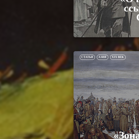
ссы
СТАТЬИ
АЗИЯ
XIX ВЕК
«Зона