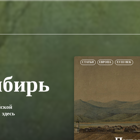
СТАТЬИ
ЕВРОПА
XVIII ВЕК
ибирь
йской
 здесь