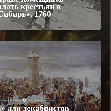
лать крестьян в
Сибирь», 1760
» для декабристов