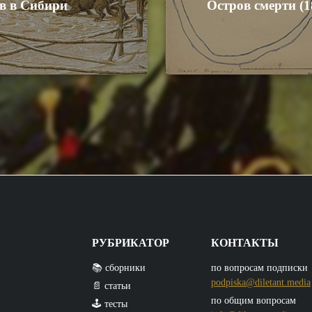
в в Сибири
Остров смерти (1
РУБРИКАТОР
КОНТАКТЫ
📚 сборники
по вопросам подписки
podpiska@diletant.media
📄 статьи
по общим вопросам
🕹️ тесты