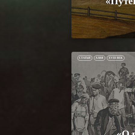
«Путе
СТАТЬИ
АЗИЯ
XVIII ВЕК
«О 