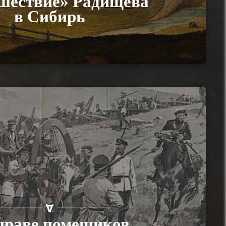
шествие» Радищева
в Сибирь
праве помещиков