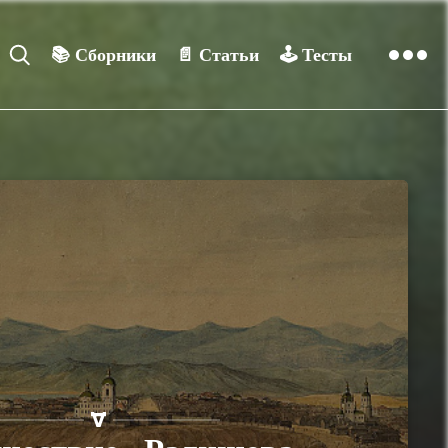
📚
Сборники
📄
Статьи
🕹️
Тесты