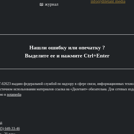
info@diletant.media
📖 журнал
Нашли ошибку или опечатку ?
Выделите ее и нажмите Ctrl+Enter
62623 выдано федеральной службой по надзору в сфере связи, информационных техно
стичном использовании материалов ссылка на «Дилетант» обязательна. Для сетевых изд
ано в
notamedia
ий
85) 649-33-46