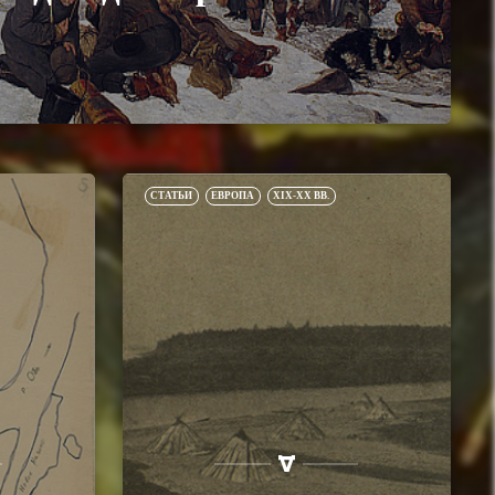
СТАТЬИ
ЕВРОПА
XIX-XX ВВ.