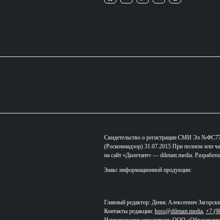
Свидетельство о регистрации СМИ Эл №ФС77-
(Роскомнадзор) 31.07.2015 При полном или ча
на сайт «Дилетант» — diletant.media. Разработ
Знакс информационной продукции:
Главный редактор: Денис Алексеевич Загорск
Контакты редакции:
boss@diletant.media
,
+7 (9