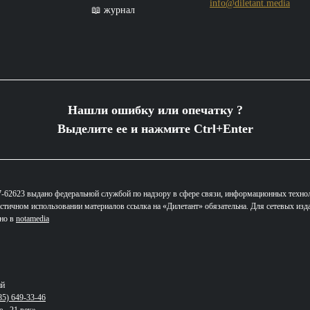
info@diletant.media
📖 журнал
Нашли ошибку или опечатку ?
Выделите ее и нажмите Ctrl+Enter
62623 выдано федеральной службой по надзору в сфере связи, информационных техно
стичном использовании материалов ссылка на «Дилетант» обязательна. Для сетевых изд
ано в
notamedia
ий
85) 649-33-46