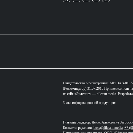
Свидетельство о регистрации СМИ Эл №ФС77-
(Роскомнадзор) 31.07.2015 При полном или ча
на сайт «Дилетант» — diletant.media. Разработ
Знакс информационной продукции:
Главный редактор: Денис Алексеевич Загорск
Контакты редакции:
boss@diletant.media
,
+7 (9