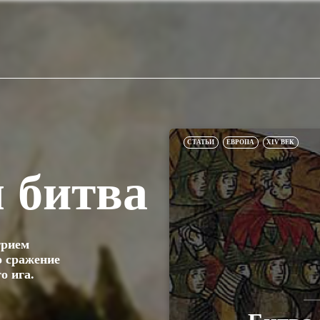
СТАТЬИ
ЕВРОПА
XIV ВЕК
 битва
трием
о сражение
о ига.