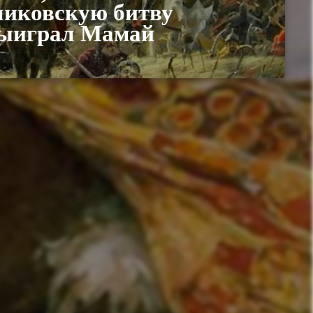
ликовскую битву
ыиграл Мамай