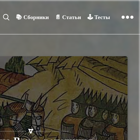
📚
Сборники
📄
Статьи
🕹️
Тесты