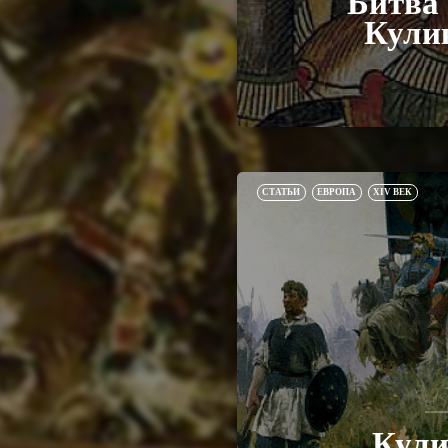
Битва 
Кули
СТАТЬИ
ЕВРОПА
XIV ВЕК
Кули