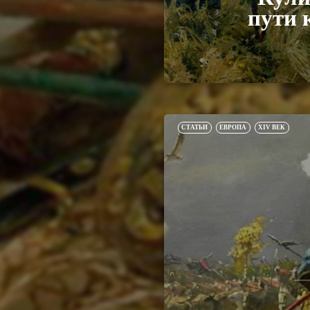
пути 
СТАТЬИ
ЕВРОПА
XIV ВЕК