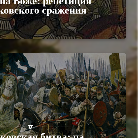
на Воже: репетиция
ковского сражения
ковская битва: на