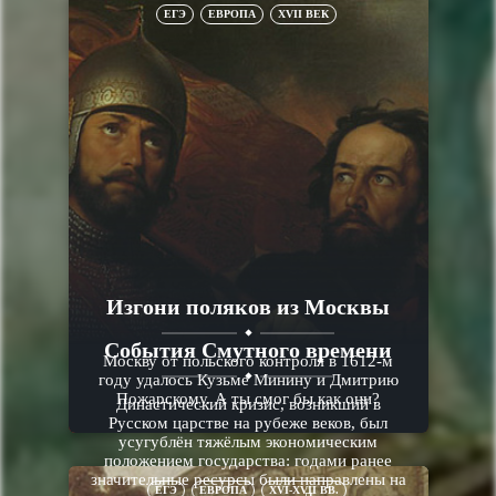
ЕГЭ
ЕВРОПА
XVII ВЕК
Изгони поляков из Москвы
События Смутного времени
Москву от польского контроля в 1612-м
году удалось Кузьме Минину и Дмитрию
Пожарскому. А ты смог бы как они?
Династический кризис, возникший в
Русском царстве на рубеже веков, был
усугублён тяжёлым экономическим
положением государства: годами ранее
значительные ресурсы были направлены на
ЕГЭ
ЕВРОПА
XVI-XVII ВВ.