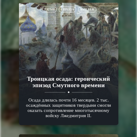
СТАТЬИ
ЕВРОПА
XVII ВЕК
Троицкая осада: героический
эпизод Смутного времени
Осада длилась почти 16 месяцев. 2 тыс.
осаждённых защитников твердыни смогли
оказать сопротивление многотысячному
войску Лжедмитрия II.