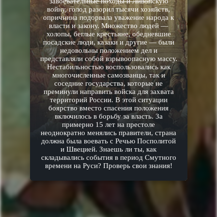
завоевательные походы и Ливонскую
войну, голод разорил тысячи хозяйств,
опричнина подорвала уважение народа к
власти и закону. Множество людей —
холопы, беглые крестьяне, обедневшие
посадские люди, казаки и другие — были
недовольны положением дел и
представляли собой взрывоопасную массу.
Нестабильностью воспользовались как
многочисленные самозванцы, так и
соседние государства, которые не
преминули направить войска для захвата
территорий России. В этой ситуации
боярство вместо спасения положения
включилось в борьбу за власть. За
примерно 15 лет на престоле
неоднократно менялись правители, страна
должна была воевать с Речью Посполитой
и Швецией. Знаешь ли ты, как
складывались события в период Смутного
времени на Руси? Проверь свои знания!