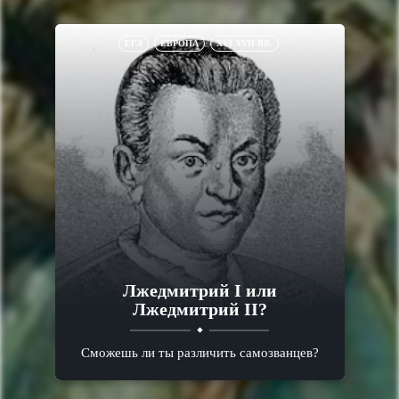
ЕГЭ
ЕВРОПА
XVI-XVII ВВ.
Лжедмитрий I или
Лжедмитрий II?
Сможешь ли ты различить самозванцев?