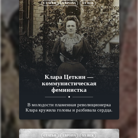
СТАТЬИ
ЕВРОПА
XX ВЕК
Клара Цеткин —
коммунистическая
феминистка
В молодости пламенная революционерка
Клара кружила головы и разбивала сердца.
СТАТЬИ
ЕВРОПА
XX ВЕК