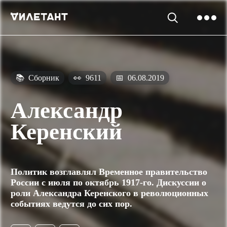
📚
Сборник
👀
9611
📅
06.08.2019
Александр
Керенский
Политик возглавлял Временное правительство
России с июля по октябрь 1917-го. Дискуссии о
роли Александра Керенского в революционных
событиях ведутся до сих пор.