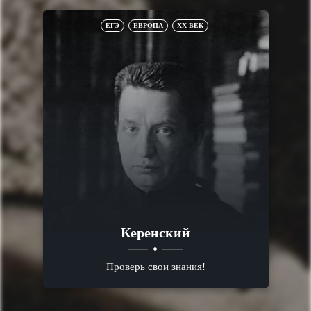
ЕГЭ
ЕВРОПА
XX ВЕК
Керенский
Проверь свои знания!