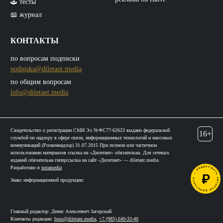
🕹️ тесты
📖 журнал
КОНТАКТЫ
по вопросам подписки
podpiska@diletant.media
по общим вопросам
info@diletant.media
Свидетельство о регистрации СМИ Эл №ФС77-62623 выдано федеральной
16+
службой по надзору в сфере связи, информационных технологий и массовых
коммуникаций (Роскомнадзор) 31.07.2015 При полном или частичном
использовании материалов ссылка на «Дилетант» обязательна. Для сетевых
изданий обязательна гиперссылка на сайт «Дилетант» — diletant.media.
Разработано в
notamedia
Знакс информационной продукции:
Главный редактор: Денис Алексеевич Загорский
Контакты редакции:
boss@diletant.media
,
+7 (985) 649-33-46