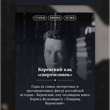
СТАТЬИ
ЕВРОПА
XX ВЕК
Керенский как
«сверхчеловек»
Одна из самых интересных и
противоречивых фигур российской
истории - Керенский, ему посвящена книга
Бориса Колоницкого «Товарищ
Керенский».