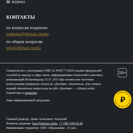
📖 журнал
КОНТАКТЫ
по вопросам подписки
podpiska@diletant.media
по общим вопросам
info@diletant.media
Свидетельство о регистрации СМИ Эл №ФС77-62623 выдано федеральной
16+
службой по надзору в сфере связи, информационных технологий и массовых
коммуникаций (Роскомнадзор) 31.07.2015 При полном или частичном
использовании материалов ссылка на «Дилетант» обязательна. Для сетевых
изданий обязательна гиперссылка на сайт «Дилетант» — diletant.media.
Разработано в
notamedia
Знакс информационной продукции:
Главный редактор: Денис Алексеевич Загорский
Контакты редакции:
boss@diletant.media
,
+7 (985) 649-33-46
Наименование учредителя: ООО «Образование - 21 век»