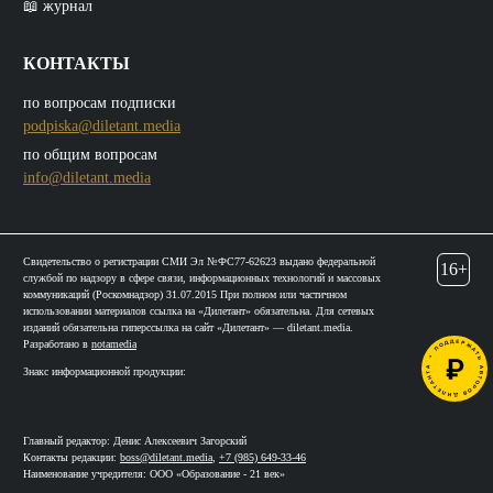
📖 журнал
КОНТАКТЫ
по вопросам подписки
podpiska@diletant.media
по общим вопросам
info@diletant.media
Свидетельство о регистрации СМИ Эл №ФС77-62623 выдано федеральной
16+
службой по надзору в сфере связи, информационных технологий и массовых
коммуникаций (Роскомнадзор) 31.07.2015 При полном или частичном
использовании материалов ссылка на «Дилетант» обязательна. Для сетевых
изданий обязательна гиперссылка на сайт «Дилетант» — diletant.media.
Разработано в
notamedia
Знакс информационной продукции:
Главный редактор: Денис Алексеевич Загорский
Контакты редакции:
boss@diletant.media
,
+7 (985) 649-33-46
Наименование учредителя: ООО «Образование - 21 век»