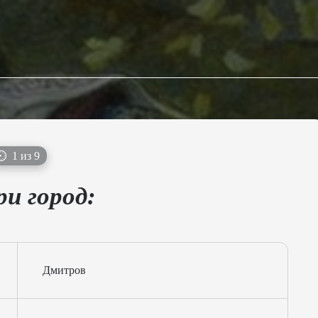
⏲
1 из 9
и город:
Дмитров