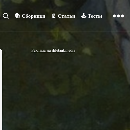
📚
Сборники
📄
Статьи
🕹️
Тесты
Реклама на diletant.media