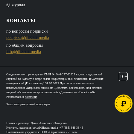
📖 журнал
КОНТАКТЫ
по вопросам подписки
podpiska@diletant.media
по общим вопросам
info@diletant.media
Свидетельство о регистрации СМИ Эл №ФС77-62623 выдано федеральной
16+
службой по надзору в сфере связи, информационных технологий и массовых
коммуникаций (Роскомнадзор) 31.07.2015 При полном или частичном
использовании материалов ссылка на «Дилетант» обязательна. Для сетевых
изданий обязательна гиперссылка на сайт «Дилетант» — diletant.media.
Разработано в
notamedia
Знакс информационной продукции:
Главный редактор: Денис Алексеевич Загорский
Контакты редакции:
boss@diletant.media
,
+7 (985) 649-33-46
Наименование учредителя: ООО «Образование - 21 век»