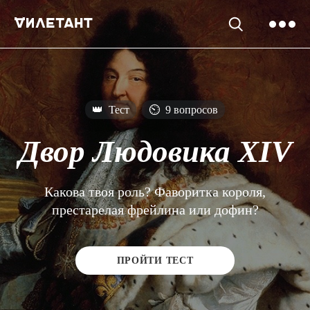
👑
Тест
⏲
9 вопросов
Двор Людовика XIV
Какова твоя роль? Фаворитка короля,
престарелая фрейлина или дофин?
ПРОЙТИ ТЕСТ