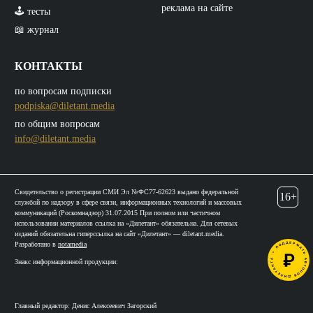
реклама на сайте
🕹️ тесты
📖 журнал
КОНТАКТЫ
по вопросам подписки
podpiska@diletant.media
по общим вопросам
info@diletant.media
Свидетельство о регистрации СМИ Эл №ФС77-62623 выдано федеральной
16+
службой по надзору в сфере связи, информационных технологий и массовых
коммуникаций (Роскомнадзор) 31.07.2015 При полном или частичном
использовании материалов ссылка на «Дилетант» обязательна. Для сетевых
изданий обязательна гиперссылка на сайт «Дилетант» — diletant.media.
Разработано в
notamedia
Знакс информационной продукции:
Главный редактор: Денис Алексеевич Загорский