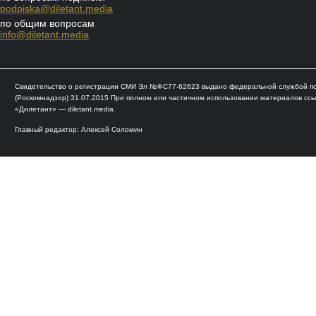
podpiska@diletant.media
по общим вопросам
info@diletant.media
Свидетельство о регистрации СМИ Эл №ФС77-62623 выдано федеральной службой по 
(Роскомнадзор) 31.07.2015 При полном или частичном использовании материалов ссы
«Дилетант» — diletant.media.
Главный редактор: Алексей Соломин