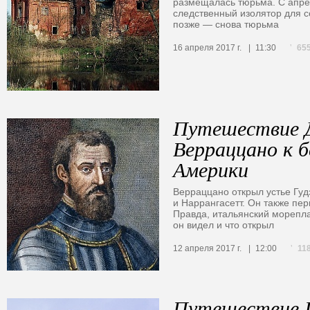
размещалась тюрьма. С апре
следственный изолятор для 
позже — снова тюрьма
65
16 апреля 2017 г.
11:30
Путешествие 
Верраццано к б
Америки
Верраццано открыл устье Гуд
и Наррангасетт. Он также пе
Правда, итальянский мореплав
он видел и что открыл
11
12 апреля 2017 г.
12:00
Путешествие 