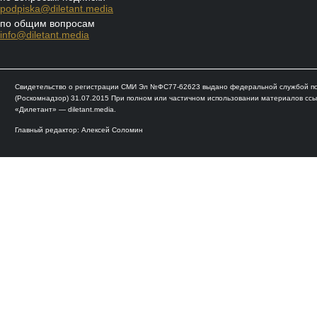
podpiska@diletant.media
по общим вопросам
info@diletant.media
Свидетельство о регистрации СМИ Эл №ФС77-62623 выдано федеральной службой по 
(Роскомнадзор) 31.07.2015 При полном или частичном использовании материалов ссы
«Дилетант» — diletant.media.
Главный редактор: Алексей Соломин