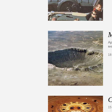
М
Ар
ме
18
С
15