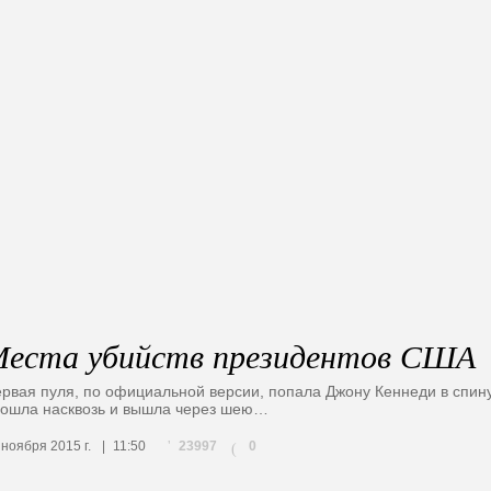
еста убийств президентов США
рвая пуля, по официальной версии, попала Джону Кеннеди в спину
ошла насквозь и вышла через шею…
23997
 ноября 2015 г.
11:50
0
(