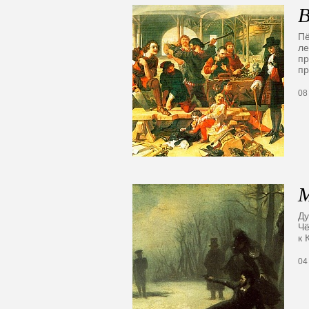
В
Пё
ле
пр
п
08
М
Ду
Чё
к 
04