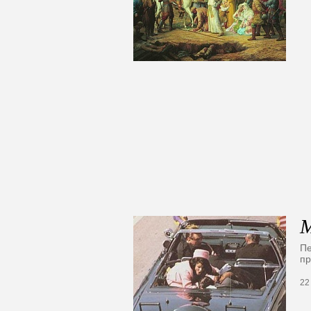
М
Пе
пр
22