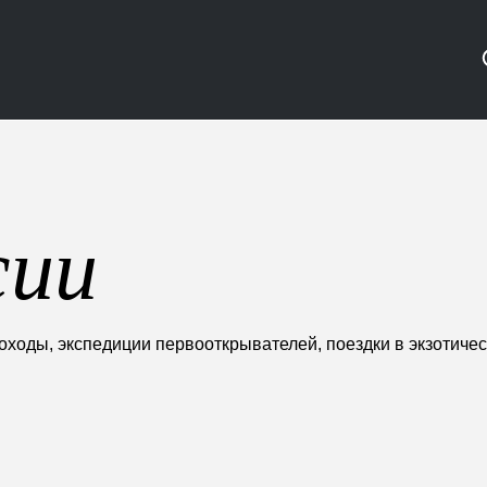
сии
оды, экспедиции первооткрывателей, поездки в экзотически