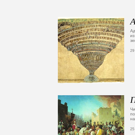
А
Ад
из
з
29
П
Чи
по
на
25