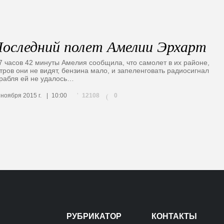
оследний полет Амелии Эрхарт
7 часов 42 минуты Амелия сообщила, что самолет в их районе,
тров они не видят, бензина мало, и запеленговать радиосигнал
рабля ей не удалось…
12108
 ноября 2015 г.
10:00
0
(
РУБРИКАТОР
КОНТАКТЫ