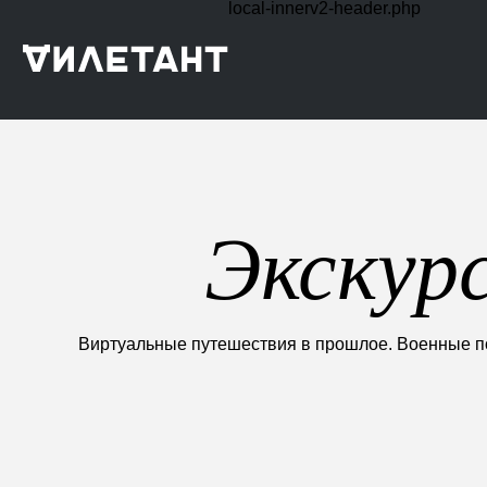
local-innerv2-header.php
Экскур
Виртуальные путешествия в прошлое. Военные пох