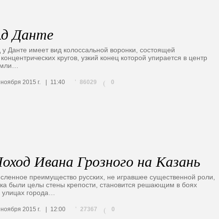
д Данте
 у Данте имеет вид колоссальной воронки, состоящей
 концентрических кругов, узкий конец которой упирается в центр
емли…
86029
 ноября 2015 г.
11:40
0
(
оход Ивана Грозного на Казань
сленное преимущество русских, не игравшее существенной роли,
ка были целы стены крепости, становится решающим в боях
 улицах города…
27367
 ноября 2015 г.
12:00
0
(