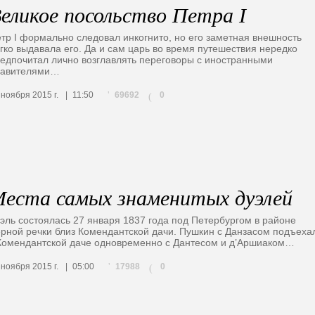
еликое посольство Петра I
тр I формально следовал инкогнито, но его заметная внешность
гко выдавала его. Да и сам царь во время путешествия нередко
едпочитал лично возглавлять переговоры с иностранными
равителями…
69692
 ноября 2015 г.
11:50
0
(
еста самых знаменитых дуэлей
эль состоялась 27 января 1837 года под Петербургом в районе
рной речки близ Комендантской дачи. Пушкин с Данзасом подъеха
Комендантской даче одновременно с Дантесом и д’Аршиаком…
17988
 ноября 2015 г.
05:00
0
(