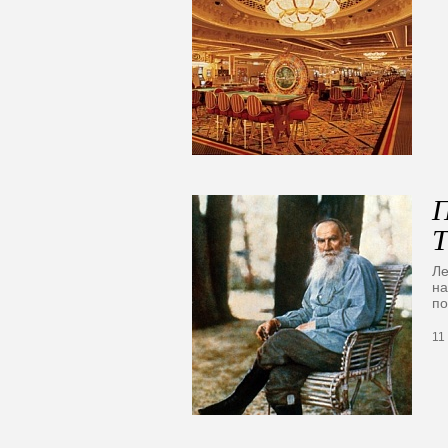
П
Т
Ле
на
по
11