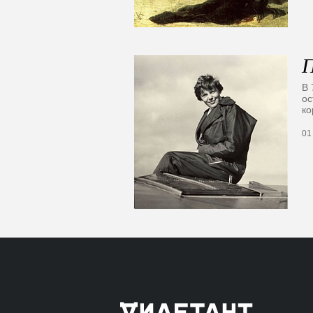
П
В 
ос
ко
01