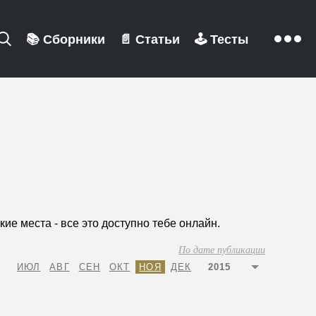
📚
Сборники
📄
Статьи
🕹️
Тесты
е места - все это доступно тебе онлайн.
По дате публикации
ИЮЛ
АВГ
СЕН
ОКТ
НОЯ
ДЕК
2015