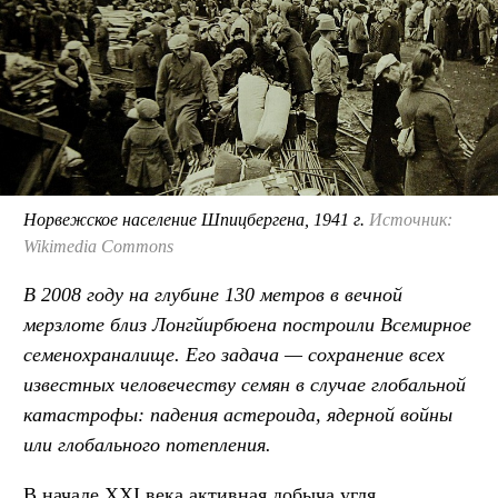
Норвежское население Шпицбергена, 1941 г.
Источник:
Wikimedia Commons
В 2008 году на глубине 130 метров в вечной
мерзлоте близ Лонгйирбюена построили Всемирное
семенохраналище. Его задача — сохранение всех
известных человечеству семян в случае глобальной
катастрофы: падения астероида, ядерной войны
или глобального потепления.
В начале XXI века активная добыча угля