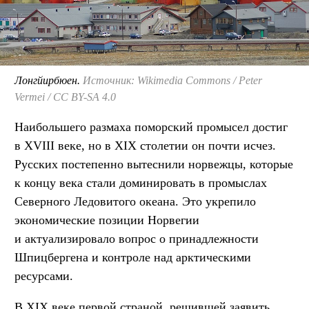
Лонгйирбюен.
Источник: Wikimedia Commons / Peter
Vermei / CC BY-SA 4.0
Наибольшего размаха поморский промысел достиг
в XVIII веке, но в XIX столетии он почти исчез.
Русских постепенно вытеснили норвежцы, которые
к концу века стали доминировать в промыслах
Северного Ледовитого океана. Это укрепило
экономические позиции Норвегии
и актуализировало вопрос о принадлежности
Шпицбергена и контроле над арктическими
ресурсами.
В XIX веке первой страной, решившей заявить