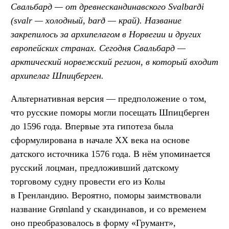
Свальбард — от древнескандинавского Svalbarði
(svalr — холодный, barð — край). Название
закрепилось за архипелагом в Норвегии и других
европейских странах. Сегодня Свальбард —
арктический норвежский регион, в который входит
архипелаг Шпицберген.
Альтернативная версия — предположение о том,
что русские поморы могли посещать Шпицберген
до 1596 года. Впервые эта гипотеза была
сформулирована в начале XX века на основе
датского источника 1576 года. В нём упоминается
русский лоцман, предложивший датскому
торговому судну провести его из Колы
в Гренландию. Вероятно, поморы заимствовали
название Grønland у скандинавов, и со временем
оно преобразовалось в форму «Грумант»,