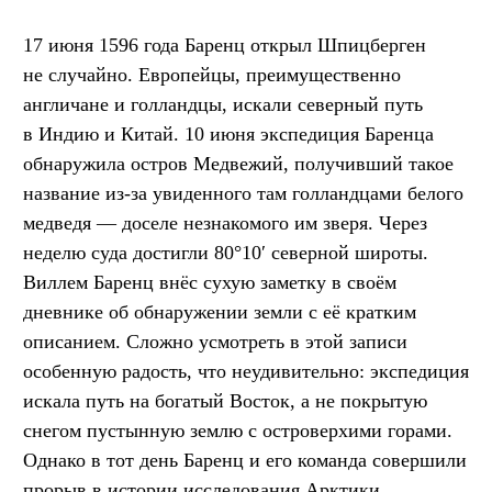
17 июня 1596 года Баренц открыл Шпицберген
не случайно. Европейцы, преимущественно
англичане и голландцы, искали северный путь
в Индию и Китай. 10 июня экспедиция Баренца
обнаружила остров Медвежий, получивший такое
название из-за увиденного там голландцами белого
медведя — доселе незнакомого им зверя. Через
неделю суда достигли 80°10′ северной широты.
Виллем Баренц внёс сухую заметку в своём
дневнике об обнаружении земли с её кратким
описанием. Сложно усмотреть в этой записи
особенную радость, что неудивительно: экспедиция
искала путь на богатый Восток, а не покрытую
снегом пустынную землю с островерхими горами.
Однако в тот день Баренц и его команда совершили
прорыв в истории исследования Арктики.