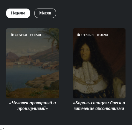
Неделю
Месяц
📚
СТАТЬИ
👀
62781
📚
СТАТЬИ
👀
36218
«Человек проворный и
«Король-солнце»: блеск и
пронырливый»
затмение абсолютизма
->