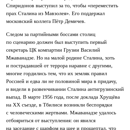
Спиридонов выступил за то, чтобы «переместить
прах Сталина из Мавзолея». Его поддержал
московский коллега Пётр Демичев.
Следом за партийными боссами столиц
по сценарию должен был выступить первый
секретарь ЦК компартии Грузии Василий
Мжаванадзе. Но на малой родине Сталина, хоть
и пострадавшей от террора наравне с другими,
многие гордились тем, что их земляк правил
Россией и едва ли не половиной мира в придачу,
и видели в развенчивании Сталина антигрузинский
выпад. В марте 1956 года, после доклада Хрущёва
на XX съезде, в Тбилиси возникли беспорядки
с человеческими жертвами. Мжаванадзе удалось
отбояриться от выступления: он явился
на заседание с шарфом на шее и прошептал, что