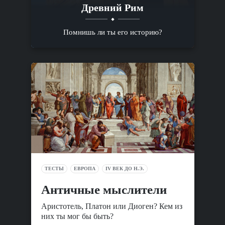
Древний Рим
Помнишь ли ты его историю?
ТЕСТЫ
ЕВРОПА
IV ВЕК ДО Н.Э.
Античные мыслители
Аристотель, Платон или Диоген? Кем из
них ты мог бы быть?