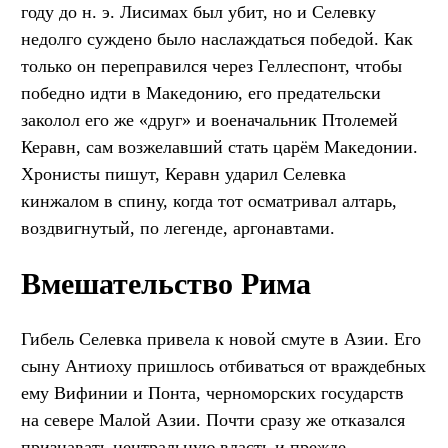
году до н. э. Лисимах был убит, но и Селевку
недолго суждено было наслаждаться победой. Как
только он переправился через Геллеспонт, чтобы
победно идти в Македонию, его предательски
заколол его же «друг» и военачальник Птолемей
Керавн, сам возжелавший стать царём Македонии.
Хронисты пишут, Керавн ударил Селевка
кинжалом в спину, когда тот осматривал алтарь,
воздвигнутый, по легенде, аргонавтами.
Вмешательство Рима
Гибель Селевка привела к новой смуте в Азии. Его
сыну Антиоху пришлось отбиваться от враждебных
ему Вифинии и Понта, черноморских государств
на севере Малой Азии. Почти сразу же отказался
признавать центральную власть и прежде