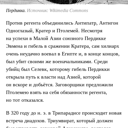
Пердикка.
Источник: Wikimedia Commons
Против регента объединились Антипатр, Антигон
Одноглазый, Кратер и Птолемей. Несмотря
на успехи в Малой Азии союзного Пердикке
Эвмена и гибель в сражении Кратера, сам хилиарх
очень неудачно воевал в Египте и, в конце концов,
был убит своими же военачальниками. Среди
убийц был Селевк, которому гибель Пердикки
открыла путь к власти над Азией, которой
он вскоре и добьётся. Заговорщики предложили
Птолемею взять на себя обязанности регента,
но тот отказался.
В 320 году до н. э. в Трипарадисе происходит новая
встреча диадохов. Триумвират, который должен