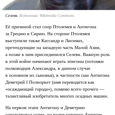
Селевк.
Источник: Wikimedia Commons
Её причиной стал спор Птолемея и Антигона
за Грецию и Сирию. На стороне Птолемея
выступили также Кассандр и Лисимах,
претендующие на западную часть Малой Азии,
а позже к ним присоединился Селевк. Важную роль
в этой войне начинают играть эпигоны (потомки
полководцев Александра, в данном случае
в основном их сыновья), в частности сын Антигона
Деметрий I Полиоркет (имя переводится как
«осаждающий города»), помимо всего прочего —
талантливый изобретатель многих осадных машин.
На первом этапе Антигону и Деметрию
сопутствовал успех, на волне которого Антигон