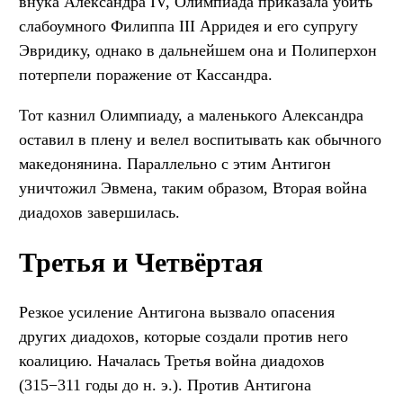
внука Александра IV, Олимпиада приказала убить
слабоумного Филиппа III Арридея и его супругу
Эвридику, однако в дальнейшем она и Полиперхон
потерпели поражение от Кассандра.
Тот казнил Олимпиаду, а маленького Александра
оставил в плену и велел воспитывать как обычного
македонянина. Параллельно с этим Антигон
уничтожил Эвмена, таким образом, Вторая война
диадохов завершилась.
Третья и Четвёртая
Резкое усиление Антигона вызвало опасения
других диадохов, которые создали против него
коалицию. Началась Третья война диадохов
(315−311 годы до н. э.). Против Антигона