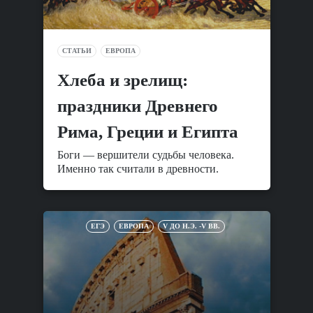
СТАТЬИ
ЕВРОПА
Хлеба и зрелищ:
праздники Древнего
Рима, Греции и Египта
Боги — вершители судьбы человека.
Именно так считали в древности.
ЕГЭ
ЕВРОПА
V ДО Н.Э. -V ВВ.