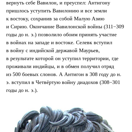
вернуть себе Вавилон, и преуспел: Антигону
пришлось уступить Вавилонию и все земли
к востоку, сохранив за собой Малую Азию
и Сирию. Окончание Вавилонской войны (311−309
годы до н. э.) позволило обоим принять участие
в войнах на западе и востоке. Селевк вступил
в войну с индийской державой Маурьев,
в результате которой он уступил территории, где
проживали индийцы, и в обмен получил отряд
из 500 боевых слонов. А Антигон в 308 году до н.
э. вступил в Четвёртую войну диадохов (308−301
годы до н. э.).