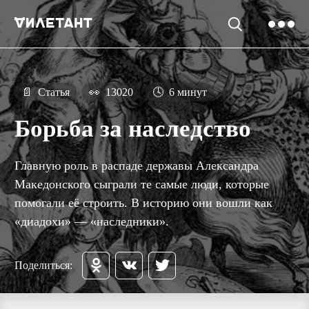
📄
Статья
👀
13020
🕓
6 минут
Борьба за наследство
Главную роль в распаде державы Александра
Македонского сыграли те самые люди, которые
помогали её строить. В историю они вошли как
«диадохи» — «наследники».
Поделиться: