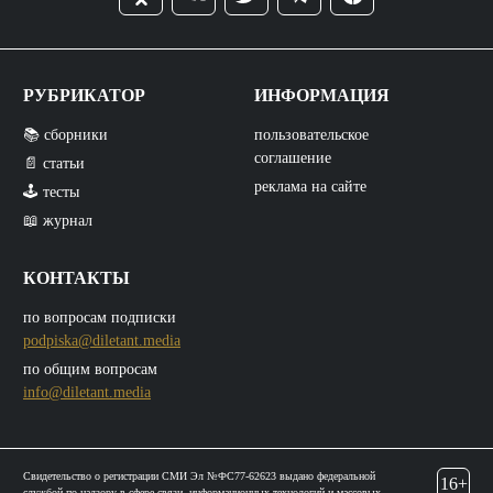
РУБРИКАТОР
ИНФОРМАЦИЯ
📚 сборники
пользовательское
соглашение
📄 статьи
реклама на сайте
🕹️ тесты
📖 журнал
КОНТАКТЫ
по вопросам подписки
podpiska@diletant.media
по общим вопросам
info@diletant.media
Свидетельство о регистрации СМИ Эл №ФС77-62623 выдано федеральной
16+
службой по надзору в сфере связи, информационных технологий и массовых