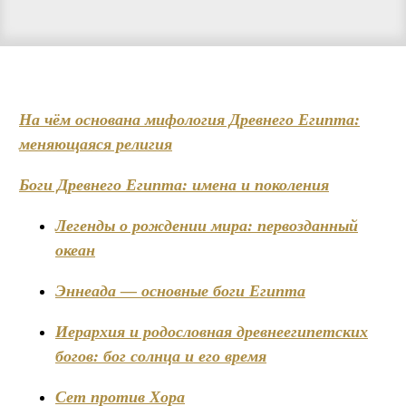
На чём основана мифология Древнего Египта:
меняющаяся религия
Боги Древнего Египта: имена и поколения
Легенды о рождении мира: первозданный
океан
Эннеада — основные боги Египта
Иерархия и родословная древнеегипетских
богов: бог солнца и его время
Сет против Хора