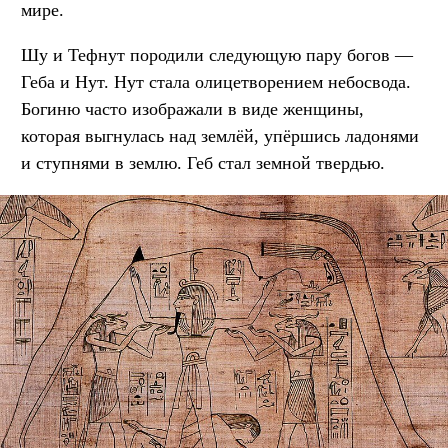
мире.
Шу и Тефнут породили следующую пару богов —
Геба и Нут. Нут стала олицетворением небосвода.
Богиню часто изображали в виде женщины,
которая выгнулась над землёй, упёршись ладонями
и ступнями в землю. Геб стал земной твердью.