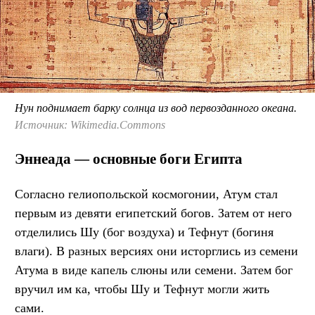
Нун поднимает барку солнца из вод первозданного океана.
Источник: Wikimedia.Commons
Эннеада — основные боги Египта
Согласно гелиопольской космогонии, Атум стал
первым из девяти египетский богов. Затем от него
отделились Шу (бог воздуха) и Тефнут (богиня
влаги). В разных версиях они исторглись из семени
Атума в виде капель слюны или семени. Затем бог
вручил им ка, чтобы Шу и Тефнут могли жить
сами.