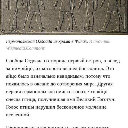
Гермопольская Огдоада из храма в Филах.
Источник:
Wikimedia.Commons
Сообща Огдоада сотворила первый остров, а вслед
за ним яйцо, из которого вышел бог солнца. Это
яйцо было изначально невидимым, потому что
появилось в океане до сотворения мира. Другая
версия гермопольского мифа гласит, что яйцо
снесла птица, получившая имя Великий Гоготун.
Голос птицы нарушил бесконечное молчание
вселенной.
Гермопольская космогония с трудом поддаётся