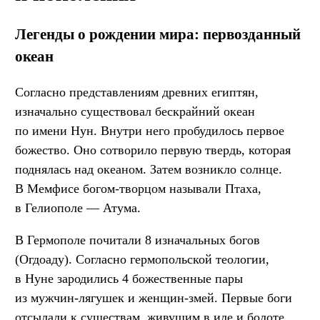
Легенды о рождении мира: первозданный
океан
Согласно представлениям древних египтян,
изначально существовал бескрайний океан
по имени Нун. Внутри него пробудилось первое
божество. Оно сотворило первую твердь, которая
поднялась над океаном. Затем возникло солнце.
В Мемфисе богом-творцом называли Птаха,
в Гелиополе — Атума.
В Гермополе почитали 8 изначальных богов
(Огдоаду). Согласно гермопольской теологии,
в Нуне зародились 4 божественные пары
из мужчин-лягушек и женщин-змей. Первые боги
отсылали к существам, живущим в иле и болоте.