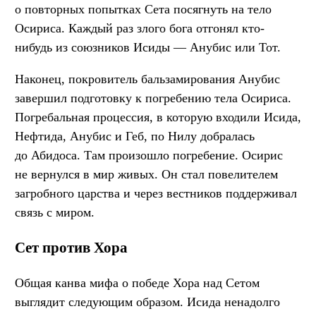
о повторных попытках Сета посягнуть на тело
Осириса. Каждый раз злого бога отгонял кто-
нибудь из союзников Исиды — Анубис или Тот.
Наконец, покровитель бальзамирования Анубис
завершил подготовку к погребению тела Осириса.
Погребальная процессия, в которую входили Исида,
Нефтида, Анубис и Геб, по Нилу добралась
до Абидоса. Там произошло погребение. Осирис
не вернулся в мир живых. Он стал повелителем
загробного царства и через вестников поддерживал
связь с миром.
Сет против Хора
Общая канва мифа о победе Хора над Сетом
выглядит следующим образом. Исида ненадолго