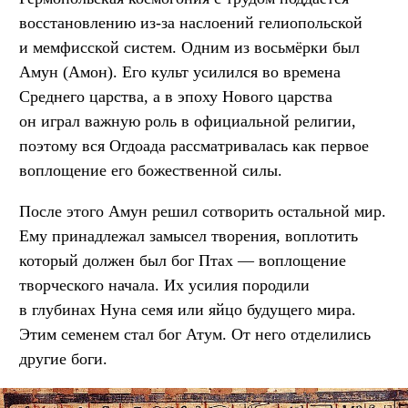
восстановлению из-за наслоений гелиопольской
и мемфисской систем. Одним из восьмёрки был
Амун (Амон). Его культ усилился во времена
Среднего царства, а в эпоху Нового царства
он играл важную роль в официальной религии,
поэтому вся Огдоада рассматривалась как первое
воплощение его божественной силы.
После этого Амун решил сотворить остальной мир.
Ему принадлежал замысел творения, воплотить
который должен был бог Птах — воплощение
творческого начала. Их усилия породили
в глубинах Нуна семя или яйцо будущего мира.
Этим семенем стал бог Атум. От него отделились
другие боги.