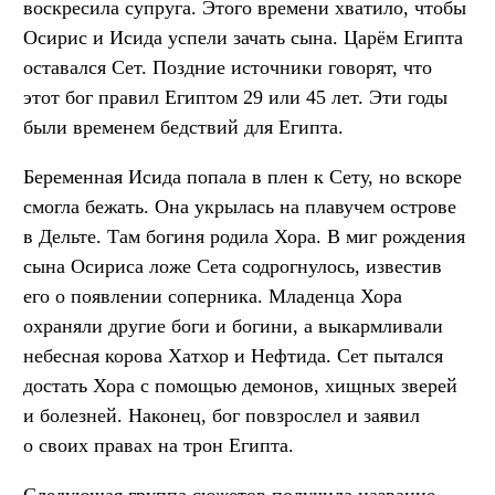
воскресила супруга. Этого времени хватило, чтобы
Осирис и Исида успели зачать сына. Царём Египта
оставался Сет. Поздние источники говорят, что
этот бог правил Египтом 29 или 45 лет. Эти годы
были временем бедствий для Египта.
Беременная Исида попала в плен к Сету, но вскоре
смогла бежать. Она укрылась на плавучем острове
в Дельте. Там богиня родила Хора. В миг рождения
сына Осириса ложе Сета содрогнулось, известив
его о появлении соперника. Младенца Хора
охраняли другие боги и богини, а выкармливали
небесная корова Хатхор и Нефтида. Сет пытался
достать Хора с помощью демонов, хищных зверей
и болезней. Наконец, бог повзрослел и заявил
о своих правах на трон Египта.
Следующая группа сюжетов получила название