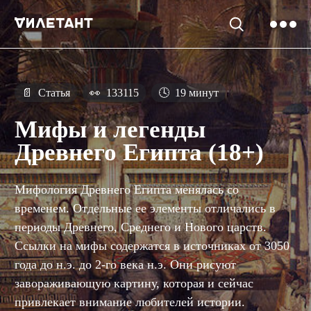
📄
Статья
👀
133115
🕓
19 минут
Мифы и легенды
Древнего Египта (18+)
Мифология Древнего Египта менялась со
временем. Отдельные ее элементы отличались в
периоды Древнего, Среднего и Нового царств.
Ссылки на мифы содержатся в источниках от 3050
года до н.э. до 2-го века н.э. Они рисуют
завораживающую картину, которая и сейчас
привлекает внимание любителей истории.