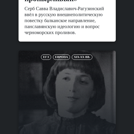
Серб Савва Владиславич-Рагузинский
ввёл в русскую внешнеполитическую
повестку балканское направление,
панславянскую идеологию и вопрос
черноморских проливов.
ЕГЭ
ЕВРОПА
XIX-XX ВВ.