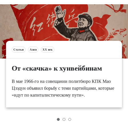
Статьи
Азия
XX век
От «скачка» к хунвейбинам
В мае 1966-го на совещании политбюро КПК Мао
Цзэдун объявил борьбу с теми партийцами, которые
«идут по капиталистическому пути».