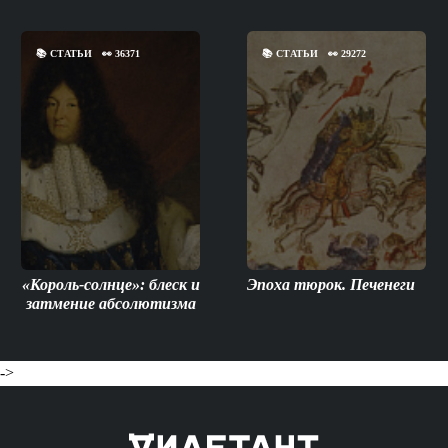
📚
СТАТЬИ
👀
36371
📚
СТАТЬИ
👀
29272
«Король-солнце»: блеск и
Эпоха тюрок. Печенеги
затмение абсолютизма
->