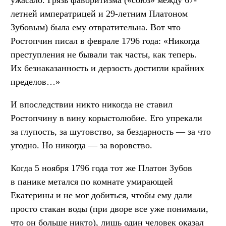
ужасало. Грязь фаворитизма («союз» между 67-
летней императрицей и 29-летним Платоном
Зубовым) была ему отвратительна. Вот что
Ростопчин писал в феврале 1796 года: «Никогда
преступления не бывали так часты, как теперь.
Их безнаказанность и дерзость достигли крайних
пределов…»
И впоследствии никто никогда не ставил
Ростопчину в вину корыстолюбие. Его упрекали
за глупость, за шутовство, за бездарность — за что
угодно. Но никогда — за воровство.
Когда 5 ноября 1796 года тот же Платон Зубов
в панике метался по комнате умирающей
Екатерины и не мог добиться, чтобы ему дали
просто стакан воды (при дворе все уже понимали,
что он больше никто), лишь один человек оказал