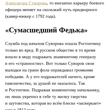
Александра Суворова
, то внезапно карьеру боевого
офицера меняет на скользкий путь придворного
(камер-юнкер с 1792 года).
«Сумасшедший Федька»
Служба под началом Суворова пошла Ростопчину
только во вред. В русском обществе в то время
вошло в моду подражать знаменитому генералу
в его «странностях». Вот только Суворов свои
выходки на грани фола оправдывал громкими
победами. А у его подражателей ничего, кроме
паясничества, за душой не оказалось. Так
и Ростопчин. Подражая знаменитому начальнику,
он лишь укрепил в себе ту жилку гаерства
и шутовства, которая во всём блеске «засверкает»
уже в 1812 году.