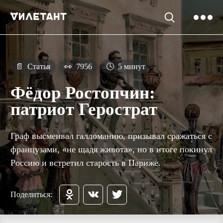
📄
Статья
👀
7956
🕓
5 минут
Фёдор Ростопчин:
патриот Герострат
Граф высмеивал галломанию, призывал сражаться с
французами, «не щадя живота», но в итоге покинул
Россию и встретил старость в Париже.
Поделиться: