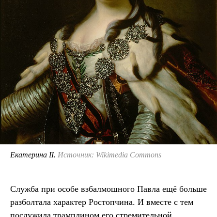
Екатерина II.
Источник: Wikimedia Commons
Служба при особе взбалмошного Павла ещё больше
разболтала характер Ростопчина. И вместе с тем
послужила трамплином его стремительной