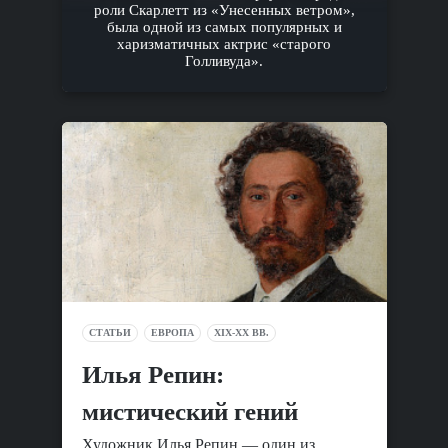
роли Скарлетт из «Унесенных ветром»,
была одной из самых популярных и
харизматичных актрис «старого
Голливуда».
СТАТЬИ
ЕВРОПА
XIX-XX ВВ.
Илья Репин:
мистический гений
Художник Илья Репин — один из