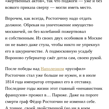
«жертвенных актов», так что поджоги — уже и без
всякого приказа сверху — могли иметь место.
Впрочем, как всегда, Ростопчину надо отдать
должное. Обрекая на уничтожение имущество
москвичей, он без колебаний пожертвовал
и собственным. Из своих двух особняков в Москве
он не вывез даже стула, чтобы никто не упрекнул
его в шкурничестве. А подмосковную усадьбу
Вороново губернатор сжёг дотла сам, своею рукой.
После победы над
Наполеоном
«русофил»
Ростопчин стал уже больше не нужен, и в июле
1814 года император отправил его в отставку.
Последние годы жизни этот главный «ненавистник
французов» прожил в… Париже. Даже на пороге
смерти граф Фёдор Ростопчин не изменил себе.
А точнее, своей двойственной (но ни в коем