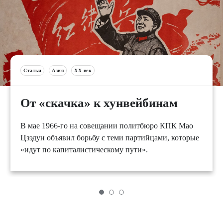
Статьи
Азия
XX век
От «скачка» к хунвейбинам
В мае 1966-го на совещании политбюро КПК Мао
Цзэдун объявил борьбу с теми партийцами, которые
«идут по капиталистическому пути».