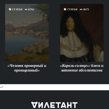
📚
СТАТЬИ
👀
62762
📚
СТАТЬИ
👀
36171
«Человек проворный и
«Король-солнце»: блеск и
пронырливый»
затмение абсолютизма
->