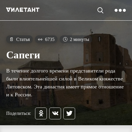
📄
Статья
👀
6735
🕓
2 минуты
Сапеги
В течение долгого времени представители рода
были влиятельнейшей силой в Великом княжестве
Литовском. Эта династия имеет прямое отношение
и к России.
Поделиться: