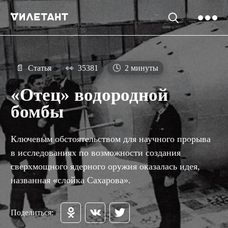
📄
Статья
👀
35381
🕓
2 минуты
«Отец» водородной
бомбы
Ключевым обстоятельством для научного прорыва
в исследованиях по возможности создания
сверхмощного ядерного оружия оказалась идея,
названная «слойка Сахарова».
Поделиться: