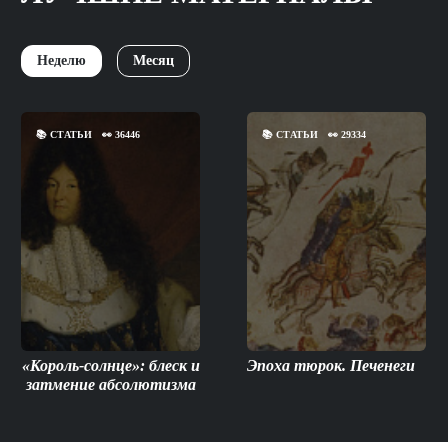
Неделю
Месяц
📚
СТАТЬИ
👀
36446
📚
СТАТЬИ
👀
29334
«Король-солнце»: блеск и
Эпоха тюрок. Печенеги
затмение абсолютизма