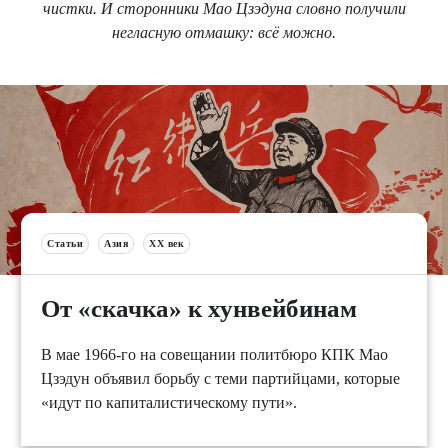
чистки. И сторонники Мао Цзэдуна словно получили
негласную отмашку: всё можно.
Статьи
Азия
XX век
От «скачка» к хунвейбинам
В мае 1966-го на совещании политбюро КПК Мао
Цзэдун объявил борьбу с теми партийцами, которые
«идут по капиталистическому пути».