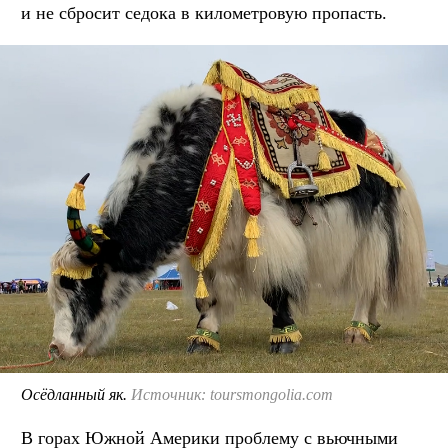
и не сбросит седока в километровую пропасть.
Осёдланный як.
Источник: toursmongolia.com
В горах Южной Америки проблему с вьючными