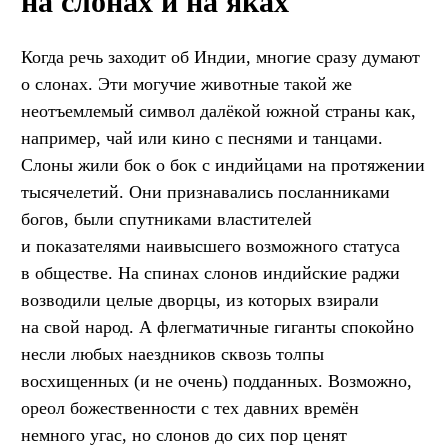
на слонах и на яках
Когда речь заходит об Индии, многие сразу думают
о слонах. Эти могучие животные такой же
неотъемлемый символ далёкой южной страны как,
например, чай или кино с песнями и танцами.
Слоны жили бок о бок с индийцами на протяжении
тысячелетий. Они признавались посланниками
богов, были спутниками властителей
и показателями наивысшего возможного статуса
в обществе. На спинах слонов индийские раджи
возводили целые дворцы, из которых взирали
на свой народ. А флегматичные гиганты спокойно
несли любых наездников сквозь толпы
восхищенных (и не очень) подданных. Возможно,
ореол божественности с тех давних времён
немного угас, но слонов до сих пор ценят