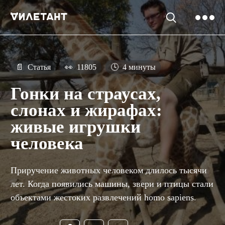
📄
Статья
👀
11805
🕓
4 минуты
Гонки на страусах,
слонах и жирафах:
живые игрушки
человека
Приручение животных человеком длилось тысячи
лет. Когда появились машины, звери и птицы стали
объектами жестоких развлечений homo sapiens.