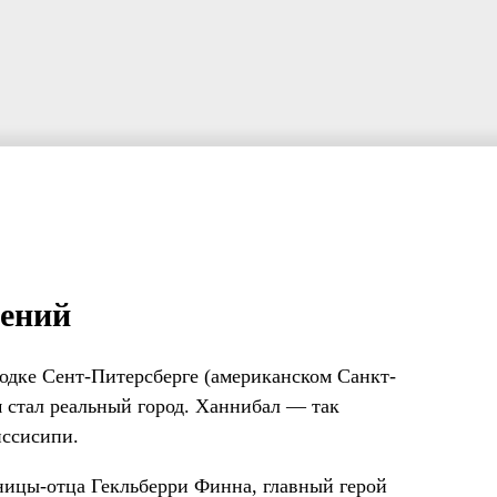
ений
одке Сент-Питерсберге (американском Санкт-
 стал реальный город. Ханнибал — так
иссисипи.
яницы-отца Гекльберри Финна, главный герой