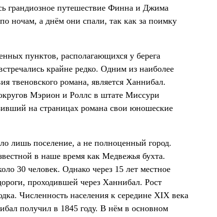
ось грандиозное путешествие Финна и Джима
о ночам, а днём они спали, так как за поимку
ленных пунктов, располагающихся у берега
встречались крайне редко. Одним из наиболее
вия твеновского романа, является Ханнибал.
округов Мэрион и Роллс в штате Миссури
азивший на страницах романа свои юношеские
ыло лишь поселение, а не полноценный город.
звестной в наше время как Медвежья бухта.
коло 30 человек. Однако через 15 лет местное
дороги, проходившей через Ханнибал. Рост
дка. Численность населения к середине XIX века
нибал получил в 1845 году. В нём в основном