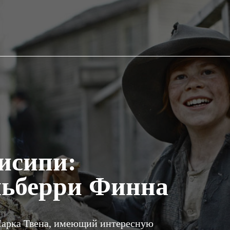
исипи:
льберри Финна
арка Твена, имеющий интересную