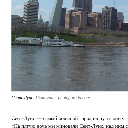
Сент-Луис.
Источник: photogoroda.com
Сент-Луис — самый большой город на пути юных г
«На пятую ночь мы миновали Сент-Луис, над ним ст