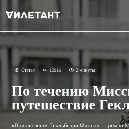
📄
Статья
👀
15916
🕓
3 минуты
По течению Мисс
путешествие Гек
«Приключения Гекльберри Финна» — роман М