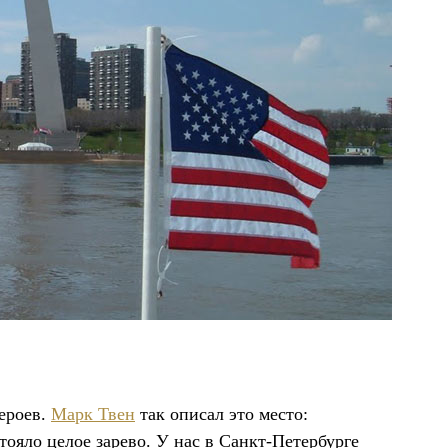
ероев.
Марк Твен
так описал это место:
ояло целое зарево. У нас в Санкт-Петербурге