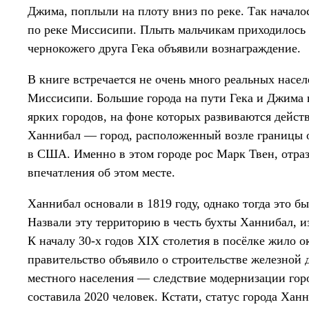
Джима, поплыли на плоту вниз по реке. Так начал
по реке Миссисипи. Плыть мальчикам приходилось п
чернокожего друга Гека объявили вознаграждение.
В книге встречается не очень много реальных насе
Миссисипи. Большие города на пути Гека и Джима 
ярких городов, на фоне которых развиваются дейст
Ханнибал — город, расположенный возле границы 
в США. Именно в этом городе рос Марк Твен, отр
впечатления об этом месте.
Ханнибал основали в 1819 году, однако тогда это б
Назвали эту территорию в честь бухты Ханнибал, и
К началу 30-х годов XIX столетия в посёлке жило о
правительство объявило о строительстве железной 
местного населения — следствие модернизации горо
составила 2020 человек. Кстати, статус города Хан