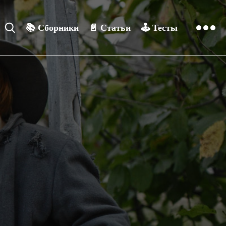
📚
Сборники
📄
Статьи
🕹️
Тесты