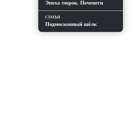
Эпоха тюрок. Печенеги
СТАТЬИ
Подмосковный шёлк