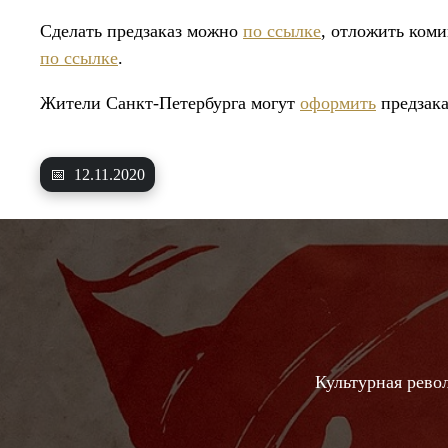
Сделать предзаказ можно
по ссылке
, отложить коми
по ссылке
.
Жители Санкт-Петербурга могут
оформить
предзака
📅
12.11.2020
Культурная рево