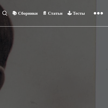
📚
Сборники
📄
Статьи
🕹️
Тесты