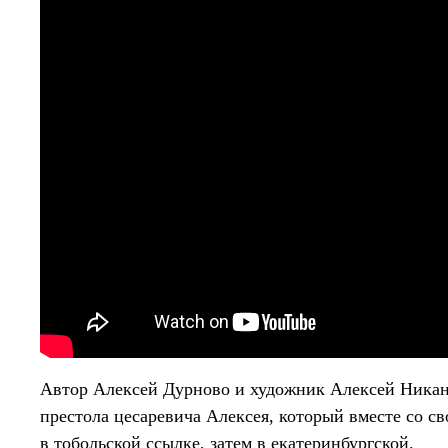
Автор Алексей Дурново и художник Алексей Никан
престола цесаревича Алексея, который вместе со с
в тобольской ссылке, затем в екатеринбургской.