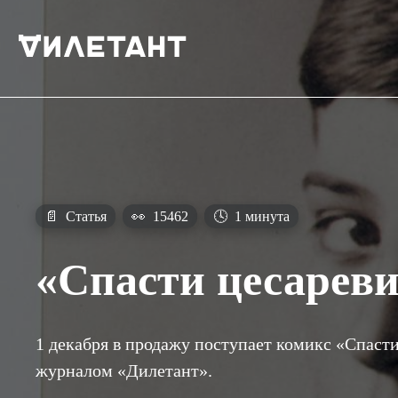
📄
Статья
👀
15462
🕓
1 минута
«Спасти цесареви
1 декабря в продажу поступает комикс «Спаст
журналом «Дилетант».