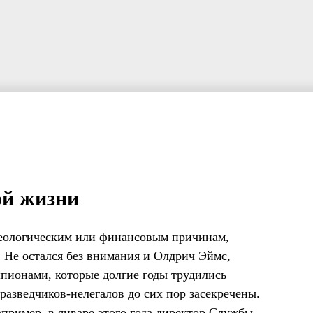
ой жизни
еологическим или финансовым причинам,
. Не остался без внимания и Олдрич Эймс,
шпионами, которые долгие годы трудились
разведчиков-нелегалов до сих пор засекречены.
пример, в январе этого года директор Службы