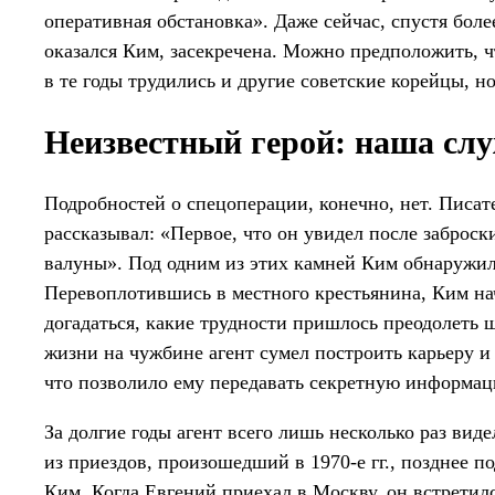
оперативная обстановка». Даже сейчас, спустя боле
оказался Ким, засекречена. Можно предположить, ч
в те годы трудились и другие советские корейцы, н
Неизвестный герой: наша слу
Подробностей о спецоперации, конечно, нет. Писа
рассказывал: «Первое, что он увидел после заброс
валуны». Под одним из этих камней Ким обнаружил
Перевоплотившись в местного крестьянина, Ким на
догадаться, какие трудности пришлось преодолеть ш
жизни на чужбине агент сумел построить карьеру и
что позволило ему передавать секретную информац
За долгие годы агент всего лишь несколько раз вид
из приездов, произошедший в 1970-е гг., позднее 
Ким. Когда Евгений приехал в Москву, он встретил