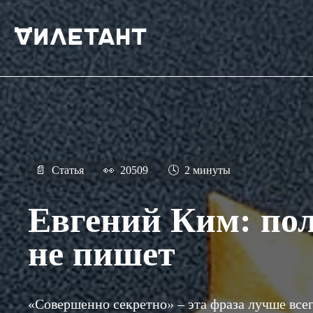
📄
Статья
👀
20509
🕓
2 минуты
Евгений Ким: по
не пишет
«Совершенно секретно» – эта фраза лучше все