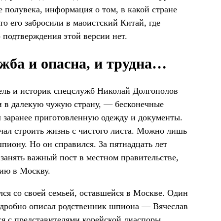
е полувека, информация о том, в какой стране
то его забросили в маоистский Китай, где
о подтверждения этой версии нет.
жба и опасна, и трудна…
тель и историк спецслужб Николай Долгополов
ки в далекую чужую страну, — бесконечные
 заранее приготовленную одежду и документы.
чал строить жизнь с чистого листа. Можно лишь
пиону. Но он справился. За пятнадцать лет
 занять важный пост в местном правительстве,
ию в Москву.
елся со своей семьей, оставшейся в Москве. Один
подробно описал родственник шпиона — Вячеслав
ся с представителями корейской диаспоры.