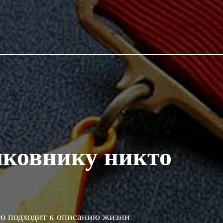
лковнику никто
го подходит к описанию жизни