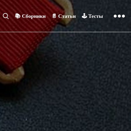
📚
Сборники
📄
Статьи
🕹️
Тесты