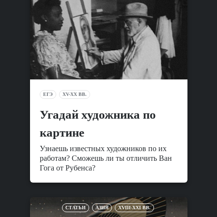
ЕГЭ
XV-XX ВВ.
Угадай художника по
картине
Узнаешь известных художников по их
работам? Сможешь ли ты отличить Ван
Гога от Рубенса?
СТАТЬИ
АЗИЯ
XVIII-XXI ВВ.