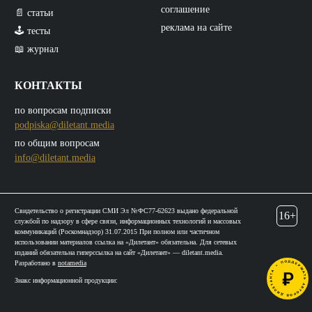
соглашение
📄 статьи
реклама на сайте
🕹️ тесты
📖 журнал
КОНТАКТЫ
по вопросам подписки
podpiska@diletant.media
по общим вопросам
info@diletant.media
Свидетельство о регистрации СМИ Эл №ФС77-62623 выдано федеральной
16+
службой по надзору в сфере связи, информационных технологий и массовых
коммуникаций (Роскомнадзор) 31.07.2015 При полном или частичном
использовании материалов ссылка на «Дилетант» обязательна. Для сетевых
изданий обязательна гиперссылка на сайт «Дилетант» — diletant.media.
Разработано в
notamedia
Знакс информационной продукции: