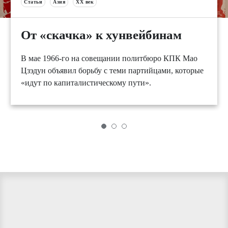
Статьи
Азия
XX век
От «скачка» к хунвейбинам
В мае 1966-го на совещании политбюро КПК Мао
Цзэдун объявил борьбу с теми партийцами, которые
«идут по капиталистическому пути».