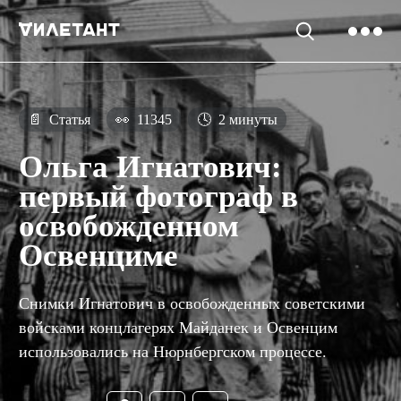
📄
Статья
👀
11345
🕓
2 минуты
Ольга Игнатович:
первый фотограф в
освобожденном
Освенциме
Снимки Игнатович в освобожденных советскими
войсками концлагерях Майданек и Освенцим
использовались на Нюрнбергском процессе.