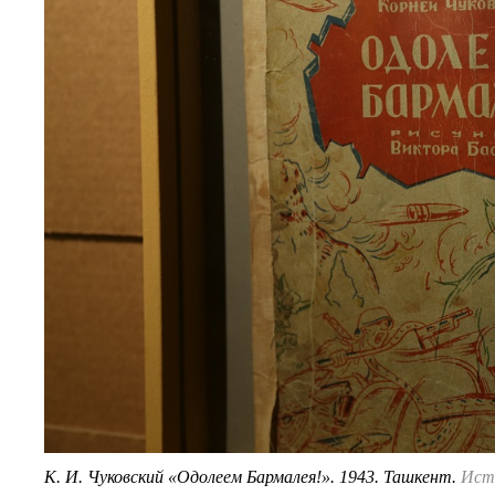
К. И. Чуковский «Одолеем Бармалея!». 1943. Ташкент.
Ист