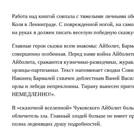
Работа над книгой совпала с тяжелыми личными обс
Коля в Ленинграде. С поврежденной ногой, на сам
на руках я должен писать веселую победную сказку
Главные герои сказки всем знакомы: Айболит, Барм
совершенно особенная. Перед нами война Айболити
Айболита, сражаются кузнечики-разведчики, жура
орлицы-партизанки. Текст напоминает сводки Сов
Наконец Бармалей схвачен доблестным Ваней Васил
орлы и лебеди непреклонны. Тирану вынесен п
НЕМЕДЛЕННО!».
В «сказочной вселенной» Чуковского Айболит больш
обличитель зла. Главный злодей больше не имеет п
полна леденящих душу подробностей.