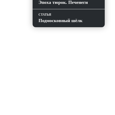
Эпоха тюрок. Печенеги
СТАТЬИ
Подмосковный шёлк