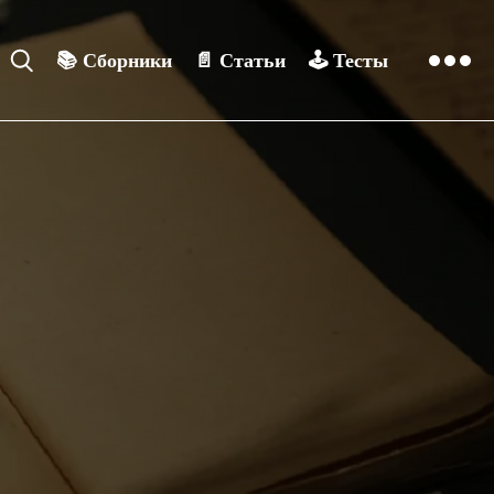
📚
Сборники
📄
Статьи
🕹️
Тесты