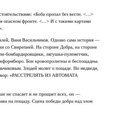
тоятельствами: «Боба пропал без вести. <…>
ом опасном фронте. <…> И с такими картами
».
алей, Ваня Васильчиков. Однако сама история —
и со Свирепией. На стороне Добра, на стороне
вли-бомбардировщики, лягушка-пулеметчик,
информбюро. Бои кровопролитны и беспощадны.
ьчиковым. Злодей молит о пощаде. Но медведи,
риговор: «РАССТРЕЛЯТЬ ИЗ АВТОМАТА
е не спасает и не прощает всех, он —
рава на пощаду. Сцена победы добра над злом