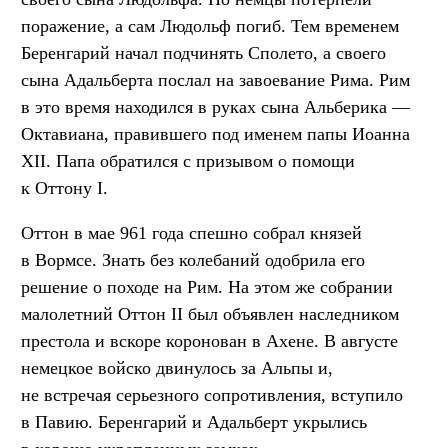
поражение, а сам Людольф погиб. Тем временем
Беренгарий начал подчинять Сполето, а своего
сына Адальберта послал на завоевание Рима. Рим
в это время находился в руках сына Альберика —
Октавиана, правившего под именем папы Иоанна
XII. Папа обратился с призывом о помощи
к Оттону I.
Оттон в мае 961 года спешно собрал князей
в Вормсе. Знать без колебаний одобрила его
решение о походе на Рим. На этом же собрании
малолетний Оттон II был объявлен наследником
престола и вскоре коронован в Ахене. В августе
немецкое войско двинулось за Альпы и,
не встречая серьезного сопротивления, вступило
в Павию. Беренгарий и Адальберт укрылись