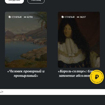
📚
СТАТЬИ
👀
62781
📚
СТАТЬИ
👀
36217
«Человек проворный и
«Король-солнце»: блеск и
пронырливый»
затмение абсолютизма
->