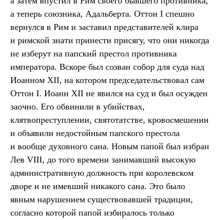
а затем впустил в Рим своего бывшего противника,
а теперь союзника, Адальберта. Оттон I спешно
вернулся в Рим и заставил представителей клира
и римской знати принести присягу, что они никогда
не изберут на папский престол противника
императора. Вскоре был созван собор для суда над
Иоанном XII, на котором председательствовал сам
Оттон I. Иоанн XII не явился на суд и был осужден
заочно. Его обвинили в убийствах,
клятвопреступлении, святотатстве, кровосмешении
и объявили недостойным папского престола
и вообще духовного сана. Новым папой был избран
Лев VIII, до того времени занимавший высокую
административную должность при королевском
дворе и не имевший никакого сана. Это было
явным нарушением существовавшей традиции,
согласно которой папой избиралось только