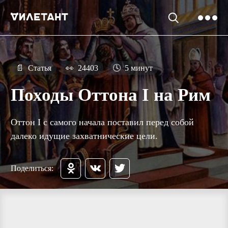
📄
Статья
👀
24403
🕓
5 минут
Походы Оттона I на Рим
Оттон I с самого начала поставил перед собой
далеко идущие захватнические цели.
Поделиться: