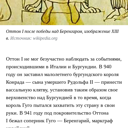
Оттон I после победы над Беренгаром, изображение XIII
в.
Источник: wikipedia.org
Оттон I не мог безучастно наблюдать за событиями,
происходившими в Италии и Бургундии. В 940
году он заставил малолетнего бургундского короля
Конрада — сына умершего Рудольфа II — принести
вассальную клятву, установив таким образом свое
верховенство над Бургундией в то время, когда
король Гуго пытался захватить эту страну в свои
руки. В 941 году под покровительство Оттона
I бежал соперник Гуго — Беренгарий, маркграф