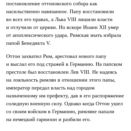
постановление оттоновского собора как
насильственно навязанное. Папу восстановили
во всех его правах, а Льва VIII лишили власти
и отлучили от церкви. Но вскоре Иоанн XII умер
от апоплексического удара. Римская знать избрала
папой Бенедикта V.
Оттон захватил Рим, арестовал нового папу
и выслал его под стражей в Германию. На папском
престоле был восстановлен Лев VIII. Не надеясь
на лояльность римлян в отношении этого папы,
император передал власть над городом
назначенному им префекту, дав в его распоряжение
солидную военную силу. Однако когда Оттон ушел
со своим войском в Германию, римляне напали
на немецкий гарнизон и разбили его.