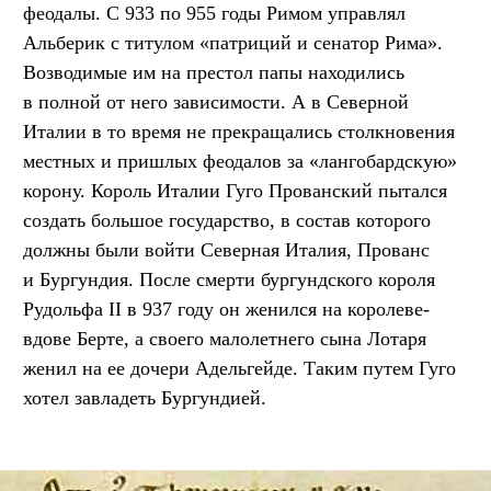
феодалы. С 933 по 955 годы Римом управлял
Альберик с титулом «патриций и сенатор Рима».
Возводимые им на престол папы находились
в полной от него зависимости. А в Северной
Италии в то время не прекращались столкновения
местных и пришлых феодалов за «лангобардскую»
корону. Король Италии Гуго Прованский пытался
создать большое государство, в состав которого
должны были войти Северная Италия, Прованс
и Бургундия. После смерти бургундского короля
Рудольфа II в 937 году он женился на королеве-
вдове Берте, а своего малолетнего сына Лотаря
женил на ее дочери Адельгейде. Таким путем Гуго
хотел завладеть Бургундией.