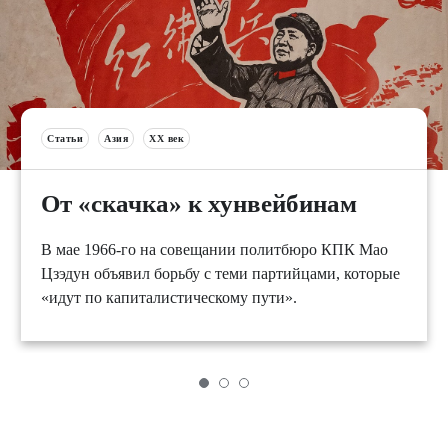
Статьи
Азия
XX век
От «скачка» к хунвейбинам
В мае 1966-го на совещании политбюро КПК Мао
Цзэдун объявил борьбу с теми партийцами, которые
«идут по капиталистическому пути».